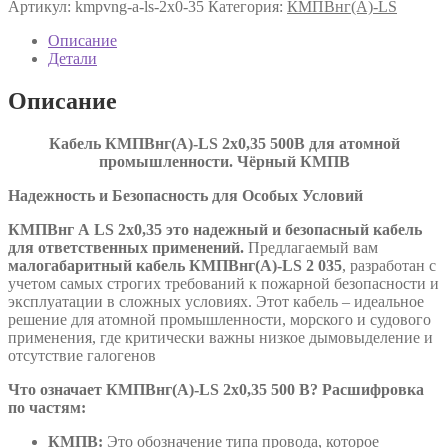
Артикул:
kmpvng-a-ls-2х0-35
Категория:
КМПВнг(А)-LS
LS
2х0,35
Описание
ТУ
Детали
16.К71-
310-
Описание
2001
Кабель КМПВнг(А)-LS 2х0,35 500В для атомной
промышленности. Чёрный КМПВ
Надежность и Безопасность для Особых Условий
КМПВнг А
LS
2х0,35 это надежный и безопасный кабель
для ответственных применений.
Предлагаемый вам
малогабаритный кабель КМПВнг(А)-LS 2 035
, разработан с
учетом самых строгих требований к пожарной безопасности и
эксплуатации в сложных условиях. Этот кабель – идеальное
решение для атомной промышленности, морского и судового
применения, где критически важны низкое дымовыделение и
отсутствие галогенов
Что означает КМПВнг(А)-LS 2х0,35 500 В? Расшифровка
по частям:
КМПВ:
Это обозначение типа провода, которое