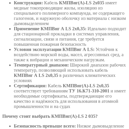
Конструкция:
Кабель
КМПВнг(А)-LS 2х035
имеет
медные токопроводящие жилы, изоляцию из
специального полимерного компаунда, не содержащего
галогенов, и наружную оболочку из материала с низким
дымовыделением
Применение КМПВнг А LS 2х0,35:
Идеально подходит
для стационарной прокладки в системах управления,
сигнализации, связи и питания, где требуется
повышенная пожарная безопасность
Условия эксплуатации КМПВнг А LS:
Устойчив к
воздействию морской воды, масел, агрессивных сред, а
также к вибрации и механическим нагрузкам.
Температурный диапазон:
Широкий диапазон рабочих
температур, позволяющий использовать кабель
КМПВнг А LS 2х0,35
в различных климатических
условиях
Сертификация:
Кабель
КМПВнг(А)-LS 2х0,35
соответствует требованиям
ТУ 16.К71-310-2001
и имеет
необходимые сертификаты, подтверждающие его
качество и надёжность для использования в атомной
промышленности и на судах
Почему стоит выбрать КМПВнг(А)-LS 2 035?
Безопасность превыше всего:
Низкое дымовыделение