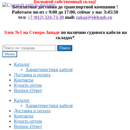
Большой собственный склад!
Перейти
Перейти
Бесплатная доставка до транспортной компании !
к
к
Работаем пн-пт с 9:00 до 17:00, сейчас у нас
3:45:50
навигации
содержимому
тел:
+7 (812) 324-73-30
mail:
zakaz@elekspb.ru
Элек №1 на Северо-Западе
по наличию судового кабеля на
складах*
Искать:
Поиск
Меню
Каталог
Характеристики кабеля
Доставка и оплата
Контакты
Купить оптом
Вопрос-Ответ
Каталог
Характеристики кабеля
Доставка и оплата
Контакты
Купить оптом
Вопрос-Ответ