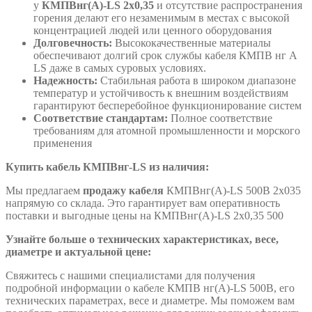
у
КМПВнг(А)-LS 2х0,35
и отсутствие распространения
горения делают его незаменимым в местах с высокой
концентрацией людей или ценного оборудования
Долговечность:
Высококачественные материалы
обеспечивают долгий срок службы кабеля КМПВ нг А
LS даже в самых суровых условиях.
Надежность:
Стабильная работа в широком диапазоне
температур и устойчивость к внешним воздействиям
гарантируют бесперебойное функционирование систем
Соответствие стандартам:
Полное соответствие
требованиям для атомной промышленности и морского
применения
Купить кабель КМПВнг-LS из наличия:
Мы предлагаем
продажу кабеля
КМПВнг(А)-LS 500В 2х035
напрямую со склада. Это гарантирует вам оперативность
поставки и выгодные цены на КМПВнг(А)-LS 2х0,35 500
Узнайте больше о технических характеристиках, весе,
диаметре и актуальной цене:
Свяжитесь с нашими специалистами для получения
подробной информации о кабеле КМПВ нг(А)-LS 500В, его
технических параметрах, весе и диаметре. Мы поможем вам