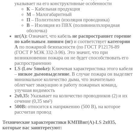
указывает на его конструктивные особенности
К
– Кабельная продукция
М
– Малогабаритный
П
– Полиэтилен (изоляция проводника)
В
– Изоляция из ПВХ (поливинилхлоридная
оболочка)
нг(А):
Означает, что кабель
не распространяет горение
по кабельным линиям (нг)
и соответствует
категории
А
по пожарной безопасности (по ГОСТ Р12176-89
(ГОСТ Р МЭК 332-3-96). Это значит, что при
возникновении пожара он не будет способствовать его
распространению
LS (Low Smoke):
Ключевая характеристика этого кабеля
–
низкое дымовыделение
. В случае пожара он выделяет
минимальное количество дыма, что значительно
облегчает эвакуацию и работу пожарных команд,
улучшая видимость
2х0,35:
Указывает на количество проводников (2) и их
сечение (0,35 мм²)
500В:
относится к напряжению (500 В), на которое
рассчитан провод
Технические характеристики КМПВнг(А)-LS 2х035,
которые вас заинтересуют: