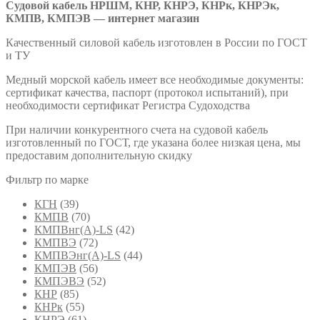
Судовой кабель НРШМ, КНР, КНРЭ, КНРк, КНРЭк,
КМПВ, КМПЭВ — интернет магазин
Качественный силовой кабель изготовлен в России по ГОСТ
и ТУ
Медный морской кабель имеет все необходимые документы:
сертификат качества, паспорт (протокол испытаний), при
необходимости сертификат Регистра Судоходства
При наличии конкурентного счета на судовой кабель
изготовленный по ГОСТ, где указана более низкая цена, мы
предоставим дополнительную скидку
Фильтр по марке
КГН
(39)
КМПВ
(70)
КМПВнг(А)-LS
(42)
КМПВЭ
(72)
КМПВЭнг(А)-LS
(44)
КМПЭВ
(56)
КМПЭВЭ
(52)
КНР
(85)
КНРк
(55)
КНРЭ
(61)