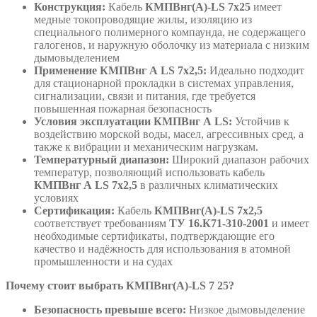
Конструкция:
Кабель
КМПВнг(А)-LS 7х25
имеет
медные токопроводящие жилы, изоляцию из
специального полимерного компаунда, не содержащего
галогенов, и наружную оболочку из материала с низким
дымовыделением
Применение КМПВнг А LS 7х2,5:
Идеально подходит
для стационарной прокладки в системах управления,
сигнализации, связи и питания, где требуется
повышенная пожарная безопасность
Условия эксплуатации КМПВнг А LS:
Устойчив к
воздействию морской воды, масел, агрессивных сред, а
также к вибрации и механическим нагрузкам.
Температурный диапазон:
Широкий диапазон рабочих
температур, позволяющий использовать кабель
КМПВнг А LS 7х2,5
в различных климатических
условиях
Сертификация:
Кабель
КМПВнг(А)-LS 7х2,5
соответствует требованиям
ТУ 16.К71-310-2001
и имеет
необходимые сертификаты, подтверждающие его
качество и надёжность для использования в атомной
промышленности и на судах
Почему стоит выбрать КМПВнг(А)-LS 7 25?
Безопасность превыше всего:
Низкое дымовыделение