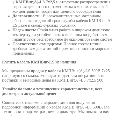
у
КМПВнг(А)-LS 7х2,5
и отсутствие распространения
горения делают его незаменимым в местах с высокой
концентрацией людей или ценного оборудования
Долговечность:
Высококачественные материалы
обеспечивают долгий срок службы кабеля КМПВ нг А
LS даже в самых суровых условиях.
Надежность:
Стабильная работа в широком диапазоне
температур и устойчивость к внешним воздействиям
гарантируют бесперебойное функционирование систем
Соответствие стандартам:
Полное соответствие
требованиям для атомной промышленности и морского
применения
Купить кабель КМПВнг-LS из наличия:
Мы предлагаем
продажу кабеля
КМПВнг(А)-LS 500В 7х25
напрямую со склада. Это гарантирует вам оперативность
поставки и выгодные цены на КМПВнг(А)-LS 7х2,5 500
Узнайте больше о технических характеристиках, весе,
диаметре и актуальной цене:
Свяжитесь с нашими специалистами для получения
подробной информации о кабеле КМПВ нг(А)-LS 500В, его
технических параметрах, весе и диаметре. Мы поможем вам