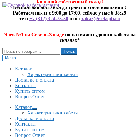
Большой собственный склад!
Перейти
Перейти
Бесплатная доставка до транспортной компании !
к
к
Работаем пн-пт с 9:00 до 17:00, сейчас у нас
6:38:29
навигации
содержимому
тел:
+7 (812) 324-73-30
mail:
zakaz@elekspb.ru
Элек №1 на Северо-Западе
по наличию судового кабеля на
складах*
Искать:
Поиск
Меню
Каталог
Характеристики кабеля
Доставка и оплата
Контакты
Купить оптом
Вопрос-Ответ
Каталог
Развернутое
Характеристики кабеля
вложенное
Доставка и оплата
меню
Контакты
Купить оптом
Вопрос-Ответ