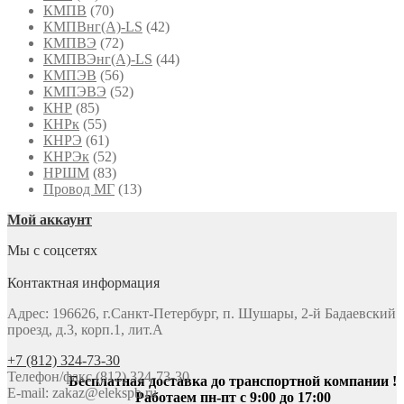
КМПВ
(70)
КМПВнг(А)-LS
(42)
КМПВЭ
(72)
КМПВЭнг(А)-LS
(44)
КМПЭВ
(56)
КМПЭВЭ
(52)
КНР
(85)
КНРк
(55)
КНРЭ
(61)
КНРЭк
(52)
НРШМ
(83)
Провод МГ
(13)
Мой аккаунт
Мы с соцсетях
Контактная информация
Адрес: 196626, г.Санкт-Петербург, п. Шушары, 2-й Бадаевский
проезд, д.3, корп.1, лит.А
+7 (812) 324-73-30
Телефон/факс (812) 324-73-30
Бесплатная доставка до транспортной компании !
E-mail:
zakaz@elekspb.ru
Работаем пн-пт с 9:00 до 17:00