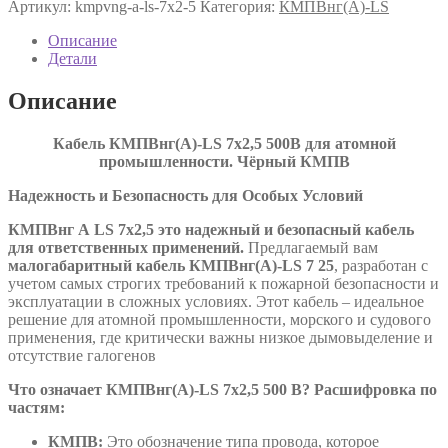
Артикул:
kmpvng-a-ls-7х2-5
Категория:
КМПВнг(А)-LS
LS
7х2,5
Описание
ТУ
Детали
16.К71-
310-
Описание
2001
Кабель КМПВнг(А)-LS 7х2,5 500В для атомной
промышленности. Чёрный КМПВ
Надежность и Безопасность для Особых Условий
КМПВнг А
LS
7х2,5 это надежный и безопасный кабель
для ответственных применений.
Предлагаемый вам
малогабаритный кабель КМПВнг(А)-LS 7 25
, разработан с
учетом самых строгих требований к пожарной безопасности и
эксплуатации в сложных условиях. Этот кабель – идеальное
решение для атомной промышленности, морского и судового
применения, где критически важны низкое дымовыделение и
отсутствие галогенов
Что означает КМПВнг(А)-LS 7х2,5 500 В? Расшифровка по
частям:
КМПВ:
Это обозначение типа провода, которое