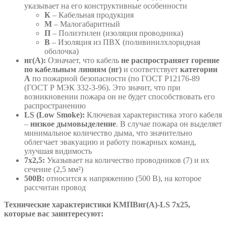
указывает на его конструктивные особенности
К
– Кабельная продукция
М
– Малогабаритный
П
– Полиэтилен (изоляция проводника)
В
– Изоляция из ПВХ (поливинилхлоридная
оболочка)
нг(А):
Означает, что кабель
не распространяет горение
по кабельным линиям (нг)
и соответствует
категории
А
по пожарной безопасности (по ГОСТ Р12176-89
(ГОСТ Р МЭК 332-3-96). Это значит, что при
возникновении пожара он не будет способствовать его
распространению
LS (Low Smoke):
Ключевая характеристика этого кабеля
–
низкое дымовыделение
. В случае пожара он выделяет
минимальное количество дыма, что значительно
облегчает эвакуацию и работу пожарных команд,
улучшая видимость
7х2,5:
Указывает на количество проводников (7) и их
сечение (2,5 мм²)
500В:
относится к напряжению (500 В), на которое
рассчитан провод
Технические характеристики КМПВнг(А)-LS 7х25,
которые вас заинтересуют: