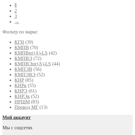
по
1
популярности
2
3
→
Фильтр по марке
КГН
(39)
КМПВ
(70)
КМПВнг(А)-LS
(42)
КМПВЭ
(72)
КМПВЭнг(А)-LS
(44)
КМПЭВ
(56)
КМПЭВЭ
(52)
КНР
(85)
КНРк
(55)
КНРЭ
(61)
КНРЭк
(52)
НРШМ
(83)
Провод МГ
(13)
Мой аккаунт
Мы с соцсетях