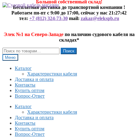
Большой собственный склад!
Перейти
Перейти
Бесплатная доставка до транспортной компании !
к
к
Работаем пн-пт с 9:00 до 17:00, сейчас у нас
21:27:42
навигации
содержимому
тел:
+7 (812) 324-73-30
mail:
zakaz@elekspb.ru
Элек №1 на Северо-Западе
по наличию судового кабеля на
складах*
Искать:
Поиск
Меню
Каталог
Характеристики кабеля
Доставка и оплата
Контакты
Купить оптом
Вопрос-Ответ
Каталог
Характеристики кабеля
Доставка и оплата
Контакты
Купить оптом
Вопрос-Ответ