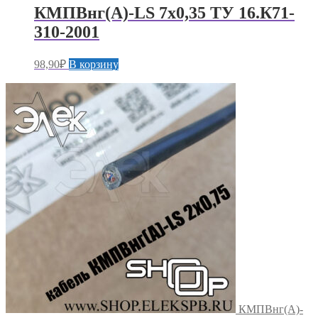
КМПВнг(А)-LS 7х0,35 ТУ 16.К71-
310-2001
98,90
₽
В корзину
КМПВнг(А)-