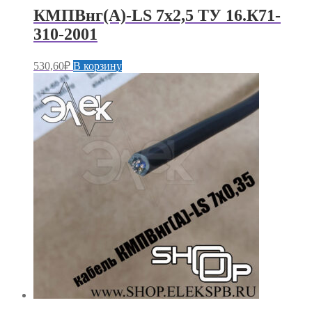
КМПВнг(А)-LS 7х2,5 ТУ 16.К71-
310-2001
530,60
₽
В корзину