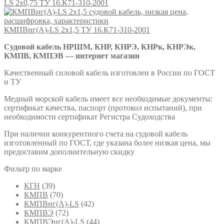
LS 2х0,75 ТУ 16.К71-310-2001
КМПВнг(А)-LS 2х1,5 ТУ 16.К71-310-2001
Судовой кабель НРШМ, КНР, КНРЭ, КНРк, КНРЭк,
КМПВ, КМПЭВ — интернет магазин
Качественный силовой кабель изготовлен в России по ГОСТ
и ТУ
Медный морской кабель имеет все необходимые документы:
сертификат качества, паспорт (протокол испытаний), при
необходимости сертификат Регистра Судоходства
При наличии конкурентного счета на судовой кабель
изготовленный по ГОСТ, где указана более низкая цена, мы
предоставим дополнительную скидку
Фильтр по марке
КГН
(39)
КМПВ
(70)
КМПВнг(А)-LS
(42)
КМПВЭ
(72)
КМПВЭнг(А)-LS
(44)