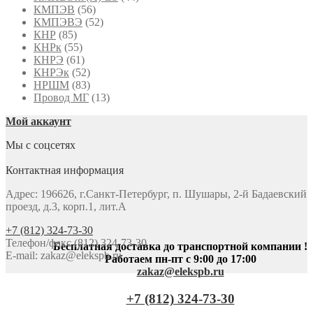
КМПЭВ
(56)
КМПЭВЭ
(52)
КНР
(85)
КНРк
(55)
КНРЭ
(61)
КНРЭк
(52)
НРШМ
(83)
Провод МГ
(13)
Мой аккаунт
Мы с соцсетях
Контактная информация
Адрес: 196626, г.Санкт-Петербург, п. Шушары, 2-й Бадаевский
проезд, д.3, корп.1, лит.А
+7 (812) 324-73-30
Телефон/факс (812) 324-73-30
Бесплатная доставка до транспортной компании !
E-mail:
zakaz@elekspb.ru
Работаем пн-пт с 9:00 до 17:00
zakaz@elekspb.ru
+7 (812) 324-73-30