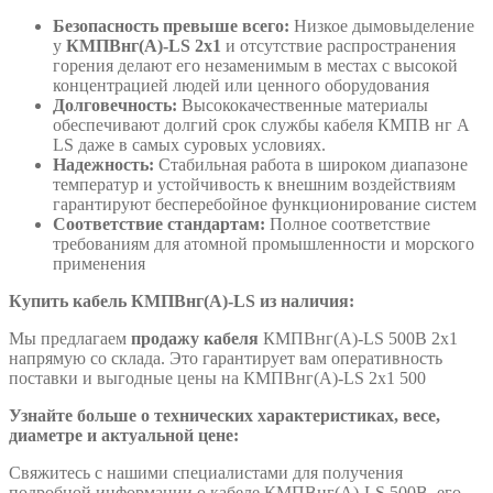
Безопасность превыше всего:
Низкое дымовыделение
у
КМПВнг(А)-LS 2х1
и отсутствие распространения
горения делают его незаменимым в местах с высокой
концентрацией людей или ценного оборудования
Долговечность:
Высококачественные материалы
обеспечивают долгий срок службы кабеля КМПВ нг А
LS даже в самых суровых условиях.
Надежность:
Стабильная работа в широком диапазоне
температур и устойчивость к внешним воздействиям
гарантируют бесперебойное функционирование систем
Соответствие стандартам:
Полное соответствие
требованиям для атомной промышленности и морского
применения
Купить кабель КМПВнг(А)-LS из наличия:
Мы предлагаем
продажу кабеля
КМПВнг(А)-LS 500В 2х1
напрямую со склада. Это гарантирует вам оперативность
поставки и выгодные цены на КМПВнг(А)-LS 2х1 500
Узнайте больше о технических характеристиках, весе,
диаметре и актуальной цене:
Свяжитесь с нашими специалистами для получения
подробной информации о кабеле КМПВнг(А)-LS 500В, его