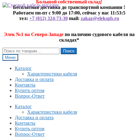
Большой собственный склад!
Перейти
Перейти
Бесплатная доставка до транспортной компании !
к
к
Работаем пн-пт с 9:00 до 17:00, сейчас у нас
11:53:5
навигации
содержимому
тел:
+7 (812) 324-73-30
mail:
zakaz@elekspb.ru
Элек №1 на Северо-Западе
по наличию судового кабеля на
складах*
Искать:
Поиск
Меню
Каталог
Характеристики кабеля
Доставка и оплата
Контакты
Купить оптом
Вопрос-Ответ
Каталог
Характеристики кабеля
Доставка и оплата
Контакты
Купить оптом
Вопрос-Ответ