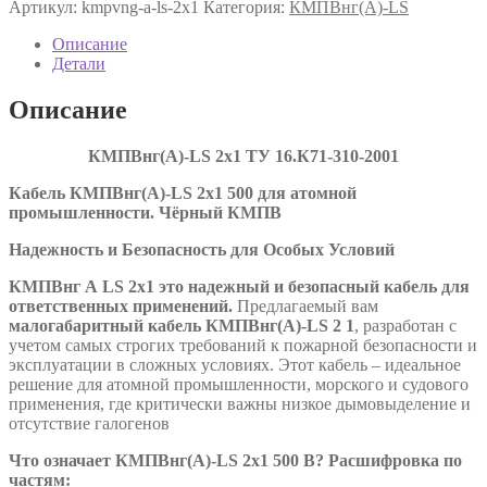
Артикул:
kmpvng-a-ls-2х1
Категория:
КМПВнг(А)-LS
LS
2х1
Описание
ТУ
Детали
16.К71-
310-
Описание
2001
КМПВнг(А)-LS 2х1 ТУ 16.К71-310-2001
Кабель КМПВнг(А)-LS 2х1 500 для атомной
промышленности. Чёрный КМПВ
Надежность и Безопасность для Особых Условий
КМПВнг А
LS
2х1 это надежный и безопасный кабель для
ответственных применений.
Предлагаемый вам
малогабаритный кабель КМПВнг(А)-LS 2 1
, разработан с
учетом самых строгих требований к пожарной безопасности и
эксплуатации в сложных условиях. Этот кабель – идеальное
решение для атомной промышленности, морского и судового
применения, где критически важны низкое дымовыделение и
отсутствие галогенов
Что означает КМПВнг(А)-LS 2х1 500 В? Расшифровка по
частям: