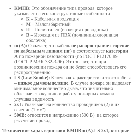
КМПВ:
Это обозначение типа провода, которое
указывает на его конструктивные особенности
К
– Кабельная продукция
М
– Малогабаритный
П
– Полиэтилен (изоляция проводника)
В
– Изоляция из ПВХ (поливинилхлоридная
оболочка)
нг(А):
Означает, что кабель
не распространяет горение
по кабельным линиям (нг)
и соответствует
категории
А
по пожарной безопасности (по ГОСТ Р12176-89
(ГОСТ Р МЭК 332-3-96). Это значит, что при
возникновении пожара он не будет способствовать его
распространению
LS (Low Smoke):
Ключевая характеристика этого кабеля
–
низкое дымовыделение
. В случае пожара он выделяет
минимальное количество дыма, что значительно
облегчает эвакуацию и работу пожарных команд,
улучшая видимость
2х1:
Указывает на количество проводников (2) и их
сечение (1 мм²)
500В:
относится к напряжению (500 В), на которое
рассчитан провод
Технические характеристики КМПВнг(А)-LS 2х1, которые