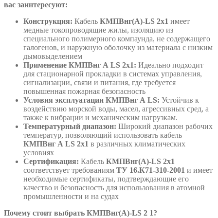
вас заинтересуют:
Конструкция:
Кабель
КМПВнг(А)-LS 2х1
имеет
медные токопроводящие жилы, изоляцию из
специального полимерного компаунда, не содержащего
галогенов, и наружную оболочку из материала с низким
дымовыделением
Применение КМПВнг А LS 2х1:
Идеально подходит
для стационарной прокладки в системах управления,
сигнализации, связи и питания, где требуется
повышенная пожарная безопасность
Условия эксплуатации КМПВнг А LS:
Устойчив к
воздействию морской воды, масел, агрессивных сред, а
также к вибрации и механическим нагрузкам.
Температурный диапазон:
Широкий диапазон рабочих
температур, позволяющий использовать кабель
КМПВнг А LS 2х1
в различных климатических
условиях
Сертификация:
Кабель
КМПВнг(А)-LS 2х1
соответствует требованиям
ТУ 16.К71-310-2001
и имеет
необходимые сертификаты, подтверждающие его
качество и безопасность для использования в атомной
промышленности и на судах
Почему стоит выбрать КМПВнг(А)-LS 2 1?