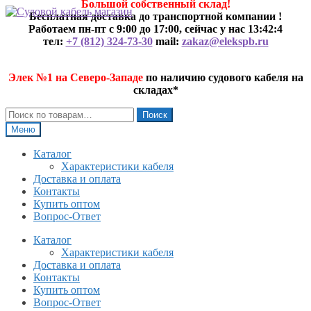
Большой собственный склад!
Перейти
Перейти
Бесплатная доставка до транспортной компании !
к
к
Работаем пн-пт с 9:00 до 17:00, сейчас у нас
13:42:4
навигации
содержимому
тел:
+7 (812) 324-73-30
mail:
zakaz@elekspb.ru
Элек №1 на Северо-Западе
по наличию судового кабеля на
складах*
Искать:
Поиск
Меню
Каталог
Характеристики кабеля
Доставка и оплата
Контакты
Купить оптом
Вопрос-Ответ
Каталог
Характеристики кабеля
Доставка и оплата
Контакты
Купить оптом
Вопрос-Ответ