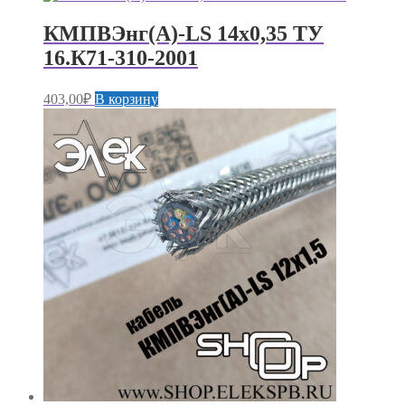
КМПВЭнг(А)-LS 14х0,35 ТУ
16.К71-310-2001
403,00
₽
В корзину