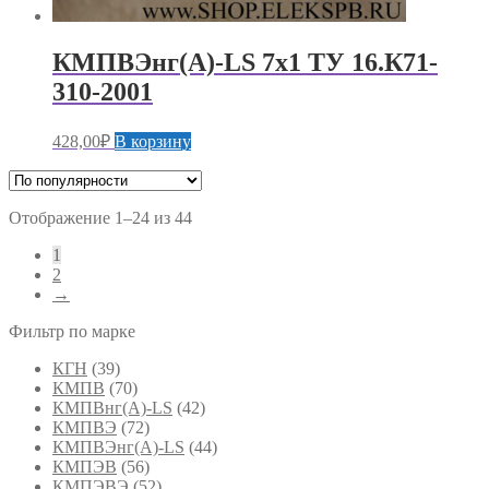
КМПВЭнг(А)-LS 7х1 ТУ 16.К71-
310-2001
428,00
₽
В корзину
Сортировка:
Отображение 1–24 из 44
по
1
популярности
2
→
Фильтр по марке
КГН
(39)
КМПВ
(70)
КМПВнг(А)-LS
(42)
КМПВЭ
(72)
КМПВЭнг(А)-LS
(44)
КМПЭВ
(56)
КМПЭВЭ
(52)