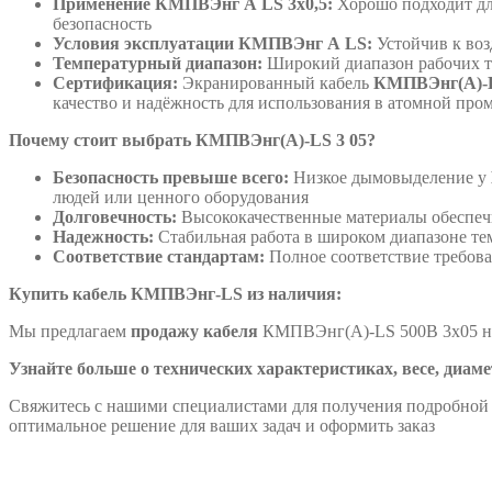
Применение КМПВЭнг А LS 3х0,5:
Хорошо подходит для
безопасность
Условия эксплуатации КМПВЭнг А LS:
Устойчив к воз
Температурный диапазон:
Широкий диапазон рабочих т
Сертификация:
Экранированный кабель
КМПВЭнг(А)-L
качество и надёжность для использования в атомной про
Почему стоит выбрать КМПВЭнг(А)-LS 3 05?
Безопасность превыше всего:
Низкое дымовыделение у
людей или ценного оборудования
Долговечность:
Высококачественные материалы обеспеч
Надежность:
Стабильная работа в широком диапазоне те
Соответствие стандартам:
Полное соответствие требов
Купить кабель КМПВЭнг-LS из наличия:
Мы предлагаем
продажу кабеля
КМПВЭнг(А)-LS 500В 3х05 на
Узнайте больше о технических характеристиках, весе, диаме
Свяжитесь с нашими специалистами для получения подробной 
оптимальное решение для ваших задач и оформить заказ