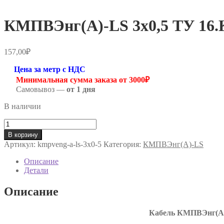
КМПВЭнг(А)-LS 3х0,5 ТУ 16.К
157,00
₽
Цена за метр с НДС
Минимальная сумма заказа от 3000₽
Самовывоз —
от 1 дня
В наличии
Количество
товара
В корзину
КМПВЭнг(А)-
Артикул:
kmpveng-a-ls-3х0-5
Категория:
КМПВЭнг(А)-LS
LS
3х0,5
Описание
ТУ
Детали
16.К71-
310-
Описание
2001
Кабель КМПВЭнг(А)