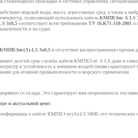
 стационарной прокладки в системах управления, сигнализации
действию морской воды, масел, агрессивных сред, а также к виб
емператур, позволяющий использовать кабель
КМПВЭнг А LS 
S 3х0,5
соответствует всем требованиям
ТУ 16.К71-310-2001
и 
мышленности и на судах
КМПВЭнг(А)-LS 3х0,5
и отсутствие распространения горения 
ивают долгий срок службы кабеля КМПВЭ нг А LS даже в самых
мператур и устойчивость к внешним воздействиям гарантируют
аниям для атомной промышленности и морского применения
прямую со склада. Это гарантирует вам оперативность постав
тре и актуальной цене:
информации о кабеле КМПВЭ нг(А)-LS 500В, его технических п