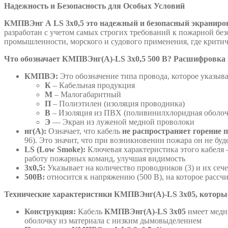
Надежность и Безопасность для Особых Условий
КМПВЭнг А
LS
3х0,5 это надежный и безопасный экраниро
разработан с учетом самых строгих требований к пожарной бе
промышленности, морского и судового применения, где крити
Что обозначает КМПВЭнг(А)-LS 3х0,5 500 В? Расшифровка 
КМПВЭ:
Это обозначение типа провода, которое указыв
К
– Кабельная продукция
М
– Малогабаритный
П
– Полиэтилен (изоляция проводника)
В
– Изоляция из ПВХ (поливинилхлоридная оболоч
Э
— Экран из луженой медной проволоки
нг(А):
Означает, что кабель
не распространяет горение 
96). Это значит, что при возникновении пожара он не бу
LS (Low Smoke):
Ключевая характеристика этого кабеля
работу пожарных команд, улучшая видимость
3х0,5:
Указывает на количество проводников (3) и их сече
500В:
относится к напряжению (500 В), на которое рассч
Технические характеристики КМПВЭнг(А)-LS 3х05, которые
Конструкция:
Кабель
КМПВЭнг(А)-LS 3х05
имеет медн
оболочку из материала с низким дымовыделением