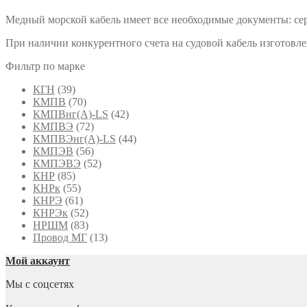
Медный морской кабель имеет все необходимые документы: сер
При наличии конкурентного счета на судовой кабель изготовл
Фильтр по марке
КГН
(39)
КМПВ
(70)
КМПВнг(А)-LS
(42)
КМПВЭ
(72)
КМПВЭнг(А)-LS
(44)
КМПЭВ
(56)
КМПЭВЭ
(52)
КНР
(85)
КНРк
(55)
КНРЭ
(61)
КНРЭк
(52)
НРШМ
(83)
Провод МГ
(13)
Мой аккаунт
Мы с соцсетях