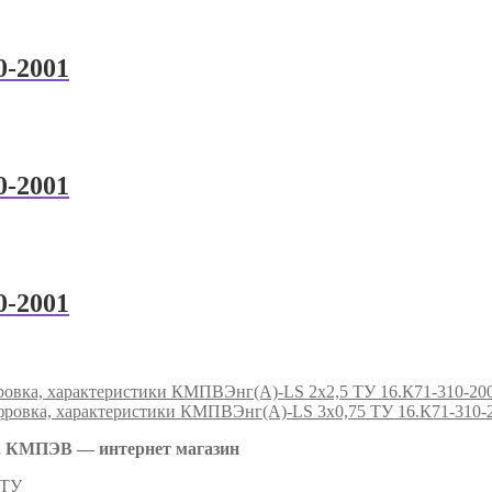
0-2001
0-2001
0-2001
КМПВЭнг(А)-LS 2х2,5 ТУ 16.К71-310-20
КМПВЭнг(А)-LS 3х0,75 ТУ 16.К71-310-
 КМПЭВ — интернет магазин
 ТУ