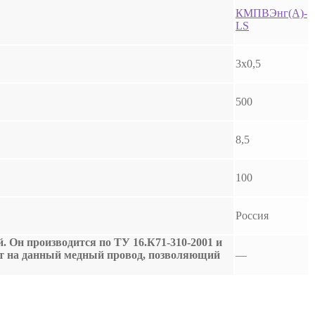
КМПВЭнг(А)-
LS
3х0,5
500
8,5
100
Россия
. Он производится по ТУ 16.К71-310-2001 и
т на данный медный провод, позволяющий
—