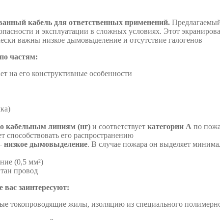
ванный кабель для ответственных применений.
Предлагаемы
зопасности и эксплуатации в сложных условиях. Этот экраниров
чески важны низкое дымовыделение и отсутствие галогенов
по частям:
ает на его конструктивные особенности
ка)
по кабельным линиям (нг)
и соответствует
категории А
по пожа
дет способствовать его распространению
 –
низкое дымовыделение
. В случае пожара он выделяет минима
ние (0,5 мм²)
итан провод
 вас заинтересуют:
ые токопроводящие жилы, изоляцию из специального полимерно