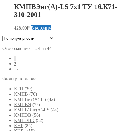
КМПВЭнг(А)-LS 7х1 ТУ 16.К71-
310-2001
428,00
₽
В корзину
Сортировка:
Отображение 1–24 из 44
по
1
популярности
2
→
Фильтр по марке
КГН
(39)
КМПВ
(70)
КМПВнг(А)-LS
(42)
КМПВЭ
(72)
КМПВЭнг(А)-LS
(44)
КМПЭВ
(56)
КМПЭВЭ
(52)
КНР
(85)
КНРк
(55)