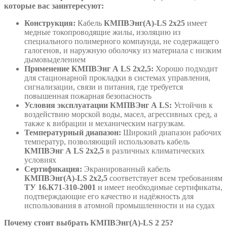
которые вас заинтересуют:
Конструкция:
Кабель
КМПВЭнг(А)-LS 2х25
имеет
медные токопроводящие жилы, изоляцию из
специального полимерного компаунда, не содержащего
галогенов, и наружную оболочку из материала с низким
дымовыделением
Применение КМПВЭнг А LS 2х2,5:
Хорошо подходит
для стационарной прокладки в системах управления,
сигнализации, связи и питания, где требуется
повышенная пожарная безопасность
Условия эксплуатации КМПВЭнг А LS:
Устойчив к
воздействию морской воды, масел, агрессивных сред, а
также к вибрации и механическим нагрузкам.
Температурный диапазон:
Широкий диапазон рабочих
температур, позволяющий использовать кабель
КМПВЭнг А LS 2х2,5
в различных климатических
условиях
Сертификация:
Экранированный кабель
КМПВЭнг(А)-LS 2х2,5
соответствует всем требованиям
ТУ 16.К71-310-2001
и имеет необходимые сертификаты,
подтверждающие его качество и надёжность для
использования в атомной промышленности и на судах
Почему стоит выбрать КМПВЭнг(А)-LS 2 25?