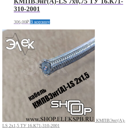
КМПВЭнг(А)-LS 7х0,75 ТУ 16.К71-
310-2001
306,00
₽
В корзину
КМПВЭнг(А)-
LS 2х1,5 ТУ 16.К71-310-2001