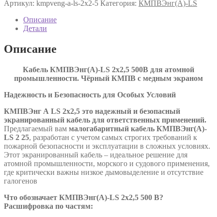
Артикул:
kmpveng-a-ls-2х2-5
Категория:
КМПВЭнг(А)-LS
LS
2х2,5
Описание
ТУ
Детали
16.К71-
310-
Описание
2001
Кабель КМПВЭнг(А)-LS 2х2,5 500В для атомной
промышленности. Чёрный КМПВ с медным экраном
Надежность и Безопасность для Особых Условий
КМПВЭнг А
LS
2х2,5 это надежный и безопасный
экранированный кабель для ответственных применений.
Предлагаемый вам
малогабаритный кабель КМПВЭнг(А)-
LS 2 25
, разработан с учетом самых строгих требований к
пожарной безопасности и эксплуатации в сложных условиях.
Этот экранированный кабель – идеальное решение для
атомной промышленности, морского и судового применения,
где критически важны низкое дымовыделение и отсутствие
галогенов
Что обозначает КМПВЭнг(А)-LS 2х2,5 500 В?
Расшифровка по частям: