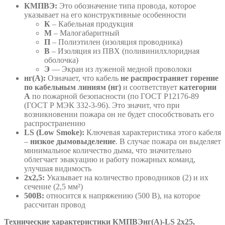
КМПВЭ:
Это обозначение типа провода, которое
указывает на его конструктивные особенности
К
– Кабельная продукция
М
– Малогабаритный
П
– Полиэтилен (изоляция проводника)
В
– Изоляция из ПВХ (поливинилхлоридная
оболочка)
Э
— Экран из луженой медной проволоки
нг(А):
Означает, что кабель
не распространяет горение
по кабельным линиям (нг)
и соответствует
категории
А
по пожарной безопасности (по ГОСТ Р12176-89
(ГОСТ Р МЭК 332-3-96). Это значит, что при
возникновении пожара он не будет способствовать его
распространению
LS (Low Smoke):
Ключевая характеристика этого кабеля
–
низкое дымовыделение
. В случае пожара он выделяет
минимальное количество дыма, что значительно
облегчает эвакуацию и работу пожарных команд,
улучшая видимость
2х2,5:
Указывает на количество проводников (2) и их
сечение (2,5 мм²)
500В:
относится к напряжению (500 В), на которое
рассчитан провод
Технические характеристики КМПВЭнг(А)-LS 2х25,