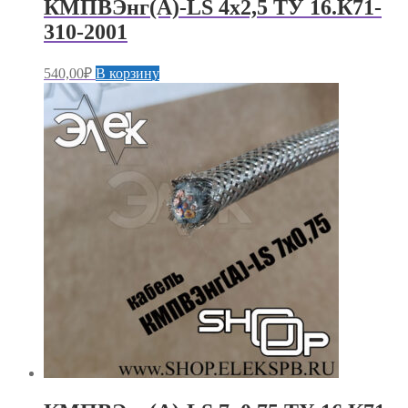
КМПВЭнг(А)-LS 4х2,5 ТУ 16.К71-
310-2001
540,00
₽
В корзину