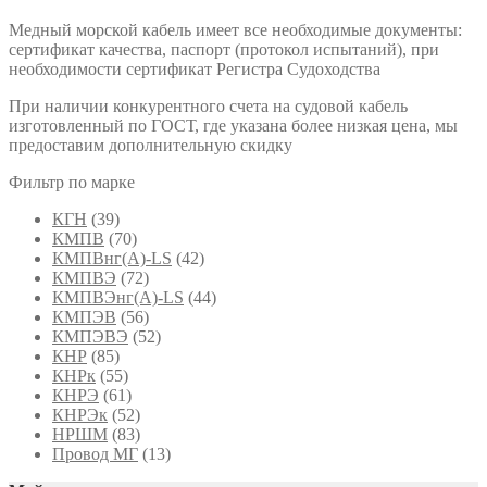
Медный морской кабель имеет все необходимые документы:
сертификат качества, паспорт (протокол испытаний), при
необходимости сертификат Регистра Судоходства
При наличии конкурентного счета на судовой кабель
изготовленный по ГОСТ, где указана более низкая цена, мы
предоставим дополнительную скидку
Фильтр по марке
КГН
(39)
КМПВ
(70)
КМПВнг(А)-LS
(42)
КМПВЭ
(72)
КМПВЭнг(А)-LS
(44)
КМПЭВ
(56)
КМПЭВЭ
(52)
КНР
(85)
КНРк
(55)
КНРЭ
(61)
КНРЭк
(52)
НРШМ
(83)
Провод МГ
(13)