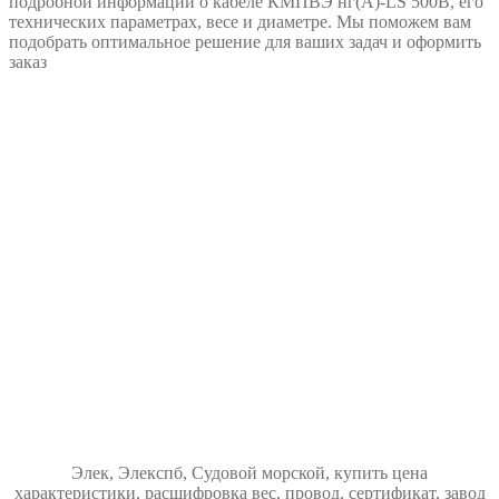
подробной информации о кабеле КМПВЭ нг(А)-LS 500В, его
технических параметрах, весе и диаметре. Мы поможем вам
подобрать оптимальное решение для ваших задач и оформить
заказ
Элек, Элекспб, Судовой морской, купить цена
характеристики, расшифровка вес, провод, сертификат, завод