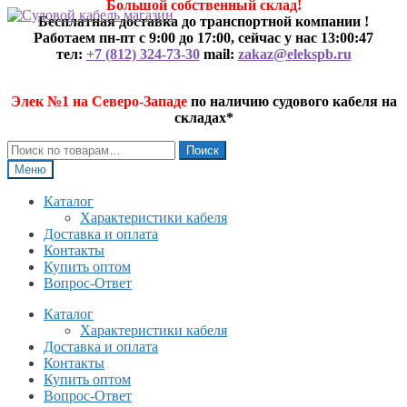
Большой собственный склад!
Перейти
Перейти
Бесплатная доставка до транспортной компании !
к
к
Работаем пн-пт с 9:00 до 17:00, сейчас у нас
13:00:47
навигации
содержимому
тел:
+7 (812) 324-73-30
mail:
zakaz@elekspb.ru
Элек №1 на Северо-Западе
по наличию судового кабеля на
складах*
Искать:
Поиск
Меню
Каталог
Характеристики кабеля
Доставка и оплата
Контакты
Купить оптом
Вопрос-Ответ
Каталог
Характеристики кабеля
Доставка и оплата
Контакты
Купить оптом
Вопрос-Ответ