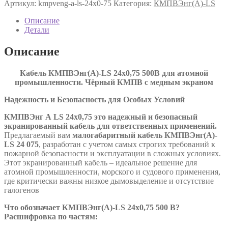
Артикул:
kmpveng-a-ls-24х0-75
Категория:
КМПВЭнг(А)-LS
LS
24х0,75
Описание
ТУ
Детали
16.К71-
310-
Описание
2001
Кабель КМПВЭнг(А)-LS 24х0,75 500В для атомной
промышленности. Чёрный КМПВ с медным экраном
Надежность и Безопасность для Особых Условий
КМПВЭнг А
LS
24х0,75 это надежный и безопасный
экранированный кабель для ответственных применений.
Предлагаемый вам
малогабаритный кабель КМПВЭнг(А)-
LS 24 075
, разработан с учетом самых строгих требований к
пожарной безопасности и эксплуатации в сложных условиях.
Этот экранированный кабель – идеальное решение для
атомной промышленности, морского и судового применения,
где критически важны низкое дымовыделение и отсутствие
галогенов
Что обозначает КМПВЭнг(А)-LS 24х0,75 500 В?
Расшифровка по частям: