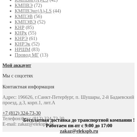
КМПВЭ
(72)
КМПВЭнг(А)-LS
(44)
КМПЭВ
(56)
КМПЭВЭ
(52)
КНР
(85)
КНРк
(55)
КНРЭ
(61)
КНРЭк
(52)
НРШМ
(83)
Провод МГ
(13)
Мой аккаунт
Мы с соцсетях
Контактная информация
Адрес: 196626, г.Санкт-Петербург, п. Шушары, 2-й Бадаевский
проезд, д.3, корп.1, лит.А
+7 (812) 324-73-30
Телефон/факс (812) 324-73-30
Бесплатная доставка до транспортной компании !
E-mail:
zakaz@elekspb.ru
Работаем пн-пт с 9:00 до 17:00
zakaz@elekspb.ru