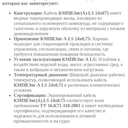
которые вас заинтересуют:
Конструкция:
Кабель
КМПВЭнг(А)-LS 24х075
имеет
медные токопроводящие жилы, изоляцию из
специального полимерного компаунда, не содержащего
галогенов, и наружную оболочку из материала с низким
дымовыделением
Применение КМПВЭнг А LS 24х0,75:
Хорошо
подходит для стационарной прокладки в системах
управления, сигнализации, связи и питания, где
требуется повышенная пожарная безопасность
Условия эксплуатации КМПВЭнг А LS:
Устойчив к
воздействию морской воды, масел, агрессивных сред, а
также к вибрации и механическим нагрузкам.
Температурный диапазон:
Широкий диапазон рабочих
температур, позволяющий использовать кабель
КМПВЭнг А LS 24х0,75
в различных климатических
условиях
Сертификация:
Экранированный кабель
КМПВЭнг(А)-LS 24х0,75
соответствует всем
требованиям
ТУ 16.К71-310-2001
и имеет необходимые
сертификаты, подтверждающие его качество и
надёжность для использования в атомной
промышленности и на судах