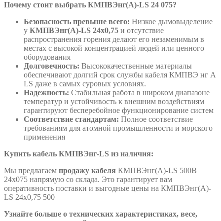
Почему стоит выбрать КМПВЭнг(А)-LS 24 075?
Безопасность превыше всего:
Низкое дымовыделение
у
КМПВЭнг(А)-LS 24х0,75
и отсутствие
распространения горения делают его незаменимым в
местах с высокой концентрацией людей или ценного
оборудования
Долговечность:
Высококачественные материалы
обеспечивают долгий срок службы кабеля КМПВЭ нг А
LS даже в самых суровых условиях.
Надежность:
Стабильная работа в широком диапазоне
температур и устойчивость к внешним воздействиям
гарантируют бесперебойное функционирование систем
Соответствие стандартам:
Полное соответствие
требованиям для атомной промышленности и морского
применения
Купить кабель КМПВЭнг-LS из наличия:
Мы предлагаем
продажу кабеля
КМПВЭнг(А)-LS 500В
24х075 напрямую со склада. Это гарантирует вам
оперативность поставки и выгодные цены на КМПВЭнг(А)-
LS 24х0,75 500
Узнайте больше о технических характеристиках, весе,