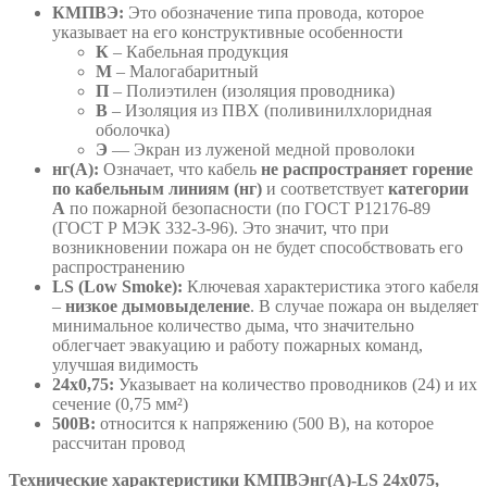
КМПВЭ:
Это обозначение типа провода, которое
указывает на его конструктивные особенности
К
– Кабельная продукция
М
– Малогабаритный
П
– Полиэтилен (изоляция проводника)
В
– Изоляция из ПВХ (поливинилхлоридная
оболочка)
Э
— Экран из луженой медной проволоки
нг(А):
Означает, что кабель
не распространяет горение
по кабельным линиям (нг)
и соответствует
категории
А
по пожарной безопасности (по ГОСТ Р12176-89
(ГОСТ Р МЭК 332-3-96). Это значит, что при
возникновении пожара он не будет способствовать его
распространению
LS (Low Smoke):
Ключевая характеристика этого кабеля
–
низкое дымовыделение
. В случае пожара он выделяет
минимальное количество дыма, что значительно
облегчает эвакуацию и работу пожарных команд,
улучшая видимость
24х0,75:
Указывает на количество проводников (24) и их
сечение (0,75 мм²)
500В:
относится к напряжению (500 В), на которое
рассчитан провод
Технические характеристики КМПВЭнг(А)-LS 24х075,