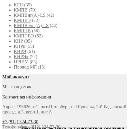
КГН
(39)
КМПВ
(70)
КМПВнг(А)-LS
(42)
КМПВЭ
(72)
КМПВЭнг(А)-LS
(44)
КМПЭВ
(56)
КМПЭВЭ
(52)
КНР
(85)
КНРк
(55)
КНРЭ
(61)
КНРЭк
(52)
НРШМ
(83)
Провод МГ
(13)
Мой аккаунт
Мы с соцсетях
Контактная информация
Адрес: 196626, г.Санкт-Петербург, п. Шушары, 2-й Бадаевский
проезд, д.3, корп.1, лит.А
+7 (812) 324-73-30
Телефон/факс (812) 324-73-30
Бесплатная доставка до транспортной компании !