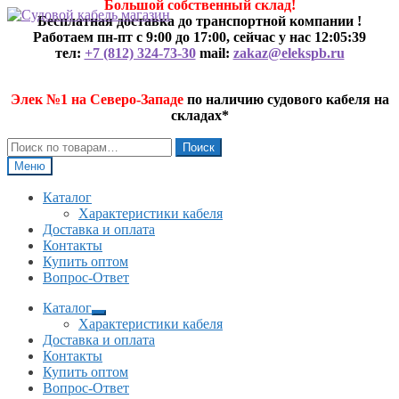
Большой собственный склад!
Перейти
Перейти
Бесплатная доставка до транспортной компании !
к
к
Работаем пн-пт с 9:00 до 17:00, сейчас у нас
12:05:39
навигации
содержимому
тел:
+7 (812) 324-73-30
mail:
zakaz@elekspb.ru
Элек №1 на Северо-Западе
по наличию судового кабеля на
складах*
Искать:
Поиск
Меню
Каталог
Характеристики кабеля
Доставка и оплата
Контакты
Купить оптом
Вопрос-Ответ
Каталог
Развернутое
Характеристики кабеля
вложенное
Доставка и оплата
меню
Контакты
Купить оптом
Вопрос-Ответ