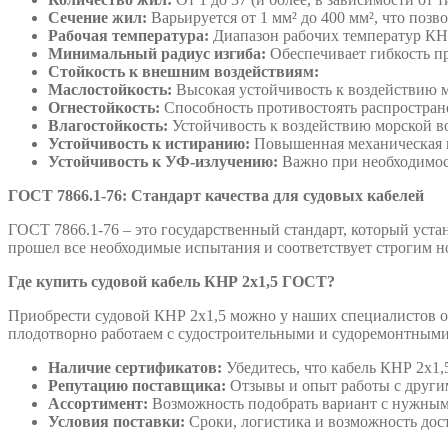
Сечение жил:
Варьируется от 1 мм² до 400 мм², что позв
Рабочая температура:
Диапазон рабочих температур КНР
Минимальный радиус изгиба:
Обеспечивает гибкость п
Стойкость к внешним воздействиям:
Маслостойкость
:
Высокая устойчивость к воздействию м
Огнестойкость:
Способность противостоять распростра
Влагостойкость:
Устойчивость к воздействию морской в
Устойчивость к истиранию:
Повышенная механическая 
Устойчивость к
УФ-излучению
:
Важно при необходимос
ГОСТ 7866.1-76: Стандарт качества для
судовых
кабелей
ГОСТ 7866.1-76 – это государственный стандарт, который уста
прошел все необходимые испытания и соответствует строгим н
Где купить судовой кабель КНР 2
х1,5
ГОСТ?
Приобрести судовой КНР 2х1,5 можно у наших специалистов о
плодотворно работаем с судостроительными и судоремонтными
Наличие сертификатов:
Убедитесь, что кабель КНР 2х1
Репутацию поставщика:
Отзывы и опыт работы с други
Ассортимент:
Возможность подобрать вариант с нужным
Условия поставки:
Сроки, логистика и возможность дос