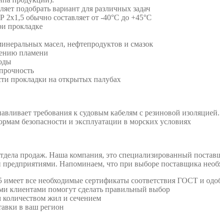
оляет подобрать вариант для различных задач
 2х1,5 обычно составляет от -40°C до +45°C
ри прокладке
инеральных масел, нефтепродуктов и смазок
нению пламени
оды
прочность
ти прокладки на открытых палубах
навливает требования к судовым кабелям с резиновой изоляцией.
ормам безопасности и эксплуатации в морских условиях
тдела продаж. Наша компания, это специализированный постав
 предприятиями. Напоминаем, что при выборе поставщика необ
,5 имеет все необходимые сертификаты соответствия ГОСТ и одо
ми клиентами помогут сделать правильный выбор
 количеством жил и сечением
тавки в ваш регион