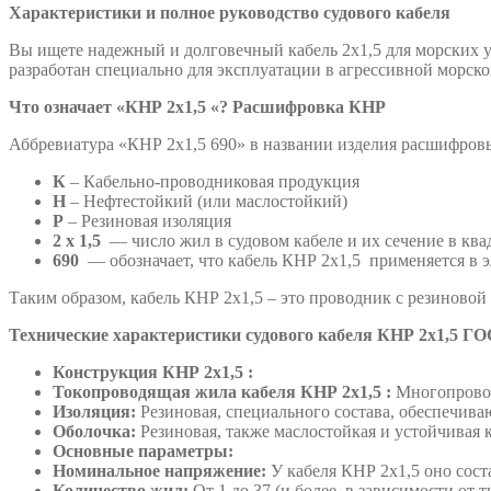
Характеристики и п
олное руководство
судового кабеля
Вы ищете надежный и долговечный кабель 2х1,5 для морских ус
разработан специально для эксплуатации в агрессивной морск
Что означает «КНР
2х1,5
«?
Расшифровка
КНР
Аббревиатура «КНР 2х1,5 690» в названии изделия расшифровы
К
– Кабельно-проводниковая продукция
Н
– Нефтестойкий (или маслостойкий)
Р
– Резиновая изоляция
2
х
1,5
— число жил в судовом кабеле и их сечение в кв
690
— обозначает, что кабель КНР 2х1,5
применяется в э
Таким образом, кабель КНР 2х1,5 – это проводник с резиново
Технические характеристики судового кабеля КНР 2
х1,5
ГОС
Конструкция
КНР 2х1,5
:
Токопроводящая жила
кабеля
КНР 2х1,5
:
Многопроволо
Изоляция:
Резиновая, специального состава, обеспечива
Оболочка:
Резиновая, также маслостойкая и устойчивая 
Основные параметры:
Номинальное напряжение:
У кабеля КНР 2х1,5 оно сост
Количество жил:
От 1 до 37 (и более, в зависимости от 