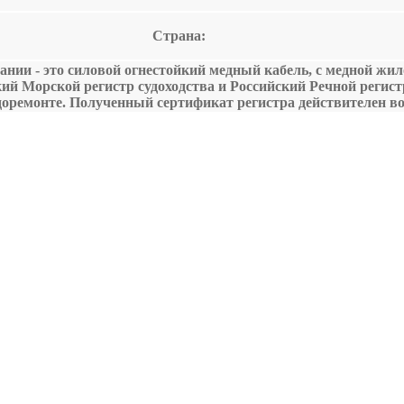
Страна:
ии - это силовой огнестойкий медный кабель, с медной жило
кий Морской регистр судоходства и Российский Речной реги
доремонте. Полученный сертификат регистра действителен в