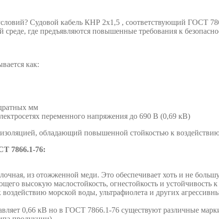
ловий? Судовой кабель КНР 2х1,5 , соответствующий ГОСТ 7866.
ой среде, где предъявляются повышенные требования к безопасн
вается как:
адратных мм
лектросетях переменного напряжения до 690 В (0,69 кВ)
й изоляцией, обладающий повышенной стойкостью к воздействию
Т 7866.1-76:
чная, из отожженной меди. Это обеспечивает хоть и не большую
ющего высокую маслостойкость, огнестойкость и устойчивость 
к воздействию морской воды, ультрафиолета и других агрессивн
авляет 0,66 кВ но в ГОСТ 7866.1-76 существуют различные мар
типа продукции).