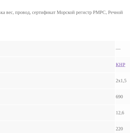
ка вес, провод, сертификат Морской регистр РМРС, Речной
—
КНР
2х1,5
690
12,6
220