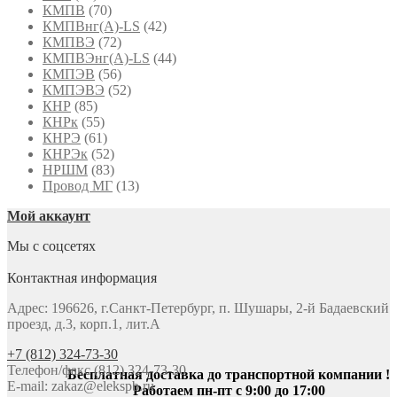
КМПВ
(70)
КМПВнг(А)-LS
(42)
КМПВЭ
(72)
КМПВЭнг(А)-LS
(44)
КМПЭВ
(56)
КМПЭВЭ
(52)
КНР
(85)
КНРк
(55)
КНРЭ
(61)
КНРЭк
(52)
НРШМ
(83)
Провод МГ
(13)
Мой аккаунт
Мы с соцсетях
Контактная информация
Адрес: 196626, г.Санкт-Петербург, п. Шушары, 2-й Бадаевский
проезд, д.3, корп.1, лит.А
+7 (812) 324-73-30
Телефон/факс (812) 324-73-30
Бесплатная доставка до транспортной компании !
E-mail:
zakaz@elekspb.ru
Работаем пн-пт с 9:00 до 17:00