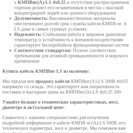
у
КМПВнг(А)-LS 4х0,35
и отсутствие распространения
горения делают его незаменимым в местах с высокой
концентрацией людей или ценного оборудования
Долговечность:
Высококачественные материалы
обеспечивают долгий срок службы кабеля КМПВ нг А
LS даже в самых суровых условиях.
Надежность:
Стабильная работа в широком диапазоне
температур и устойчивость к внешним воздействиям
гарантируют бесперебойное функционирование систем
Соответствие стандартам:
Полное соответствие
требованиям для атомной промышленности и морского
применения
Купить кабель КМПВнг-LS из наличия:
Мы предлагаем
продажу кабеля
КМПВнг(А)-LS 500В 4х035
напрямую со склада. Это гарантирует вам оперативность
поставки и выгодные цены на КМПВнг(А)-LS 4х0,35 500
Узнайте больше о технических характеристиках, весе,
диаметре и актуальной цене:
Свяжитесь с нашими специалистами для получения
подробной информации о кабеле КМПВ нг(А)-LS 500В, его
технических параметрах, весе и диаметре. Мы поможем вам