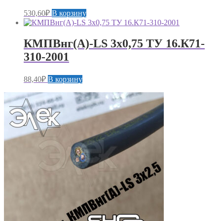
530,60
₽
В корзину
КМПВнг(А)-LS 3х0,75 ТУ 16.К71-
310-2001
88,40
₽
В корзину