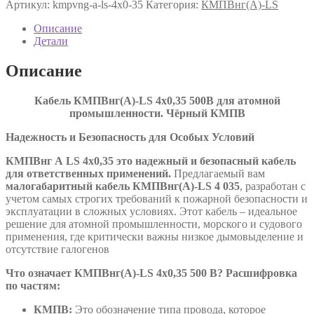
Артикул:
kmpvng-a-ls-4х0-35
Категория:
КМПВнг(А)-LS
LS
4х0,35
Описание
ТУ
Детали
16.К71-
310-
Описание
2001
Кабель КМПВнг(А)-LS 4х0,35 500В для атомной
промышленности. Чёрный КМПВ
Надежность и Безопасность для Особых Условий
КМПВнг А
LS
4х0,35 это надежный и безопасный кабель
для ответственных применений.
Предлагаемый вам
малогабаритный кабель КМПВнг(А)-LS 4 035
, разработан с
учетом самых строгих требований к пожарной безопасности и
эксплуатации в сложных условиях. Этот кабель – идеальное
решение для атомной промышленности, морского и судового
применения, где критически важны низкое дымовыделение и
отсутствие галогенов
Что означает КМПВнг(А)-LS 4х0,35 500 В? Расшифровка
по частям:
КМПВ:
Это обозначение типа провода, которое