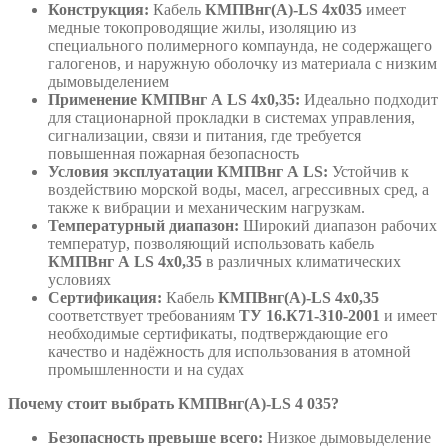
Конструкция:
Кабель
КМПВнг(А)-LS 4х035
имеет
медные токопроводящие жилы, изоляцию из
специального полимерного компаунда, не содержащего
галогенов, и наружную оболочку из материала с низким
дымовыделением
Применение КМПВнг А LS 4х0,35:
Идеально подходит
для стационарной прокладки в системах управления,
сигнализации, связи и питания, где требуется
повышенная пожарная безопасность
Условия эксплуатации КМПВнг А LS:
Устойчив к
воздействию морской воды, масел, агрессивных сред, а
также к вибрации и механическим нагрузкам.
Температурный диапазон:
Широкий диапазон рабочих
температур, позволяющий использовать кабель
КМПВнг А LS 4х0,35
в различных климатических
условиях
Сертификация:
Кабель
КМПВнг(А)-LS 4х0,35
соответствует требованиям
ТУ 16.К71-310-2001
и имеет
необходимые сертификаты, подтверждающие его
качество и надёжность для использования в атомной
промышленности и на судах
Почему стоит выбрать КМПВнг(А)-LS 4 035?
Безопасность превыше всего:
Низкое дымовыделение