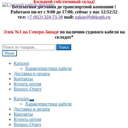
Большой собственный склад!
Перейти
Перейти
Бесплатная доставка до транспортной компании !
к
к
Работаем пн-пт с 9:00 до 17:00, сейчас у нас
12:52:52
навигации
содержимому
тел:
+7 (812) 324-73-30
mail:
zakaz@elekspb.ru
Элек №1 на Северо-Западе
по наличию судового кабеля на
складах*
Искать:
Поиск
Меню
Каталог
Характеристики кабеля
Доставка и оплата
Контакты
Купить оптом
Вопрос-Ответ
Каталог
Развернутое
Характеристики кабеля
вложенное
Доставка и оплата
меню
Контакты
Купить оптом
Вопрос-Ответ