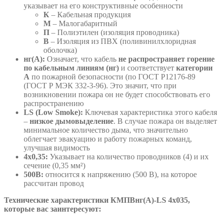
указывает на его конструктивные особенности
К
– Кабельная продукция
М
– Малогабаритный
П
– Полиэтилен (изоляция проводника)
В
– Изоляция из ПВХ (поливинилхлоридная
оболочка)
нг(А):
Означает, что кабель
не распространяет горение
по кабельным линиям (нг)
и соответствует
категории
А
по пожарной безопасности (по ГОСТ Р12176-89
(ГОСТ Р МЭК 332-3-96). Это значит, что при
возникновении пожара он не будет способствовать его
распространению
LS (Low Smoke):
Ключевая характеристика этого кабеля
–
низкое дымовыделение
. В случае пожара он выделяет
минимальное количество дыма, что значительно
облегчает эвакуацию и работу пожарных команд,
улучшая видимость
4х0,35:
Указывает на количество проводников (4) и их
сечение (0,35 мм²)
500В:
относится к напряжению (500 В), на которое
рассчитан провод
Технические характеристики КМПВнг(А)-LS 4х035,
которые вас заинтересуют: