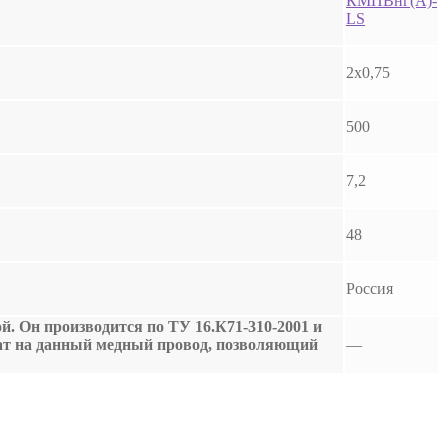
КМПВнг(А)-
LS
2х0,75
500
7,2
48
Россия
. Он производится по ТУ 16.К71-310-2001 и
ат на данный медный провод, позволяющий
—