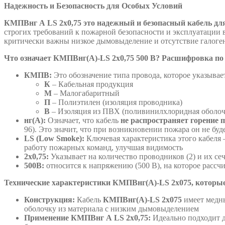
Надежность и Безопасность для Особых Условий
КМПВнг А
LS
2х0,75 это надежный и безопасный кабель дл
строгих требований к пожарной безопасности и эксплуатации 
критически важны низкое дымовыделение и отсутствие галоге
Что означает КМПВнг(А)-LS 2х0,75 500 В? Расшифровка по
КМПВ:
Это обозначение типа провода, которое указывае
К
– Кабельная продукция
М
– Малогабаритный
П
– Полиэтилен (изоляция проводника)
В
– Изоляция из ПВХ (поливинилхлоридная оболоч
нг(А):
Означает, что кабель
не распространяет горение 
96). Это значит, что при возникновении пожара он не бу
LS (Low Smoke):
Ключевая характеристика этого кабеля
работу пожарных команд, улучшая видимость
2х0,75:
Указывает на количество проводников (2) и их сеч
500В:
относится к напряжению (500 В), на которое рассч
Технические характеристики КМПВнг(А)-LS 2х075, которые
Конструкция:
Кабель
КМПВнг(А)-LS 2х075
имеет медн
оболочку из материала с низким дымовыделением
Применение КМПВнг А LS 2х0,75:
Идеально подходит д