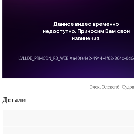
Элек, Элекспб, Судов
Детали