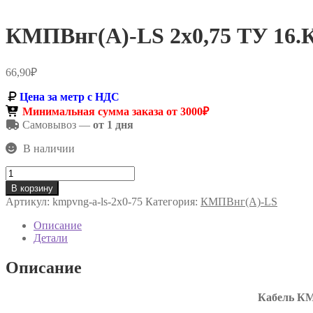
КМПВнг(А)-LS 2х0,75 ТУ 16.К
66,90
₽
Цена за метр с НДС
Минимальная сумма заказа от 3000₽
Самовывоз —
от 1 дня
В наличии
Количество
товара
В корзину
КМПВнг(А)-
Артикул:
kmpvng-a-ls-2х0-75
Категория:
КМПВнг(А)-LS
LS
2х0,75
Описание
ТУ
Детали
16.К71-
310-
Описание
2001
Кабель КМ