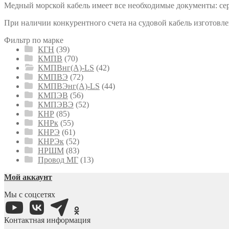
Медный морской кабель имеет все необходимые документы: сер
При наличии конкурентного счета на судовой кабель изготовл
Фильтр по марке
КГН
(39)
КМПВ
(70)
КМПВнг(А)-LS
(42)
КМПВЭ
(72)
КМПВЭнг(А)-LS
(44)
КМПЭВ
(56)
КМПЭВЭ
(52)
КНР
(85)
КНРк
(55)
КНРЭ
(61)
КНРЭк
(52)
НРШМ
(83)
Провод МГ
(13)
Мой аккаунт
Мы с соцсетях
Контактная информация