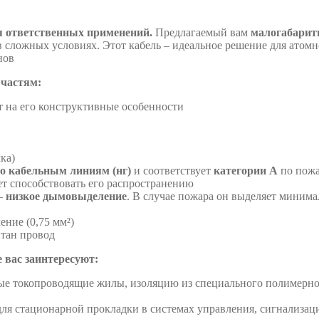
я ответственных применений.
Предлагаемый вам
малогабарит
в сложных условиях. Этот кабель – идеальное решение для атом
нов
 частям:
т на его конструктивные особенности
ка)
по кабельным линиям (нг)
и соответствует
категории А
по пожа
дет способствовать его распространению
 –
низкое дымовыделение
. В случае пожара он выделяет минима
ение (0,75 мм²)
итан провод
 вас заинтересуют:
ые токопроводящие жилы, изоляцию из специального полимерног
ля стационарной прокладки в системах управления, сигнализаци