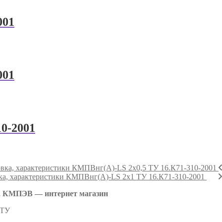
001
001
0-2001
КМПВнг(А)-LS 2х0,5 ТУ 16.К71-310-2001
КМПВнг(А)-LS 2х1 ТУ 16.К71-310-2001
 КМПЭВ — интернет магазин
 ТУ