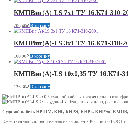
КМПВнг(А)-LS 7х1 ТУ 16.К71-310-2
206,40
₽
В корзину
КМПВнг(А)-LS 3х1 ТУ 16.К71-310-2
100,00
₽
В корзину
КМПВнг(А)-LS 10х0,35 ТУ 16.К71-31
136,30
₽
В корзину
Судовой кабель НРШМ, КНР, КНРЭ, КНРк, КНРЭк, КМПВ,
Качественный силовой кабель изготовлен в России по ГОСТ и