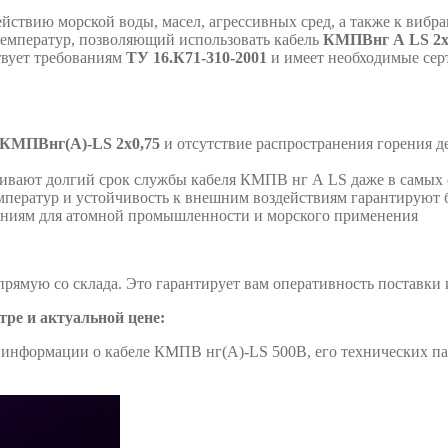
йствию морской воды, масел, агрессивных сред, а также к вибр
емператур, позволяющий использовать кабель
КМПВнг А LS 2х
твует требованиям
ТУ 16.К71-310-2001
и имеет необходимые сер
КМПВнг(А)-LS 2х0,75
и отсутствие распространения горения 
ивают долгий срок службы кабеля КМПВ нг А LS даже в самых 
мператур и устойчивость к внешним воздействиям гарантируют
аниям для атомной промышленности и морского применения
ямую со склада. Это гарантирует вам оперативность поставки
тре и актуальной цене:
информации о кабеле КМПВ нг(А)-LS 500В, его технических пар