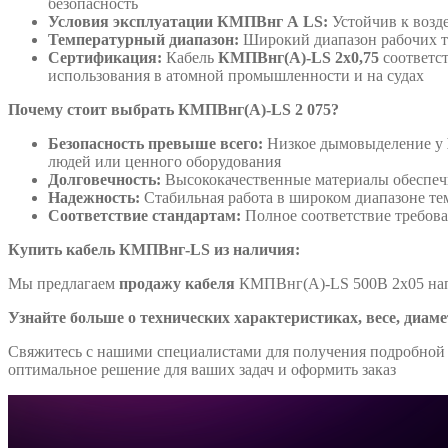
безопасность
Условия эксплуатации КМПВнг А LS:
Устойчив к возде
Температурный диапазон:
Широкий диапазон рабочих т
Сертификация:
Кабель
КМПВнг(А)-LS 2х0,75
соответс
использования в атомной промышленности и на судах
Почему стоит выбрать КМПВнг(А)-LS 2 075?
Безопасность превыше всего:
Низкое дымовыделение у
людей или ценного оборудования
Долговечность:
Высококачественные материалы обеспеч
Надежность:
Стабильная работа в широком диапазоне те
Соответствие стандартам:
Полное соответствие требов
Купить кабель КМПВнг-LS из наличия:
Мы предлагаем
продажу кабеля
КМПВнг(А)-LS 500В 2х05 напр
Узнайте больше о технических характеристиках, весе, диаме
Свяжитесь с нашими специалистами для получения подробной 
оптимальное решение для ваших задач и оформить заказ