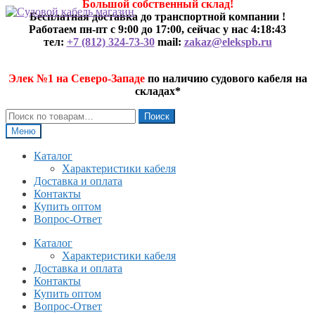
Большой собственный склад!
Перейти
Перейти
Бесплатная доставка до транспортной компании !
к
к
Работаем пн-пт с 9:00 до 17:00, сейчас у нас
4:18:44
навигации
содержимому
тел:
+7 (812) 324-73-30
mail:
zakaz@elekspb.ru
Элек №1 на Северо-Западе
по наличию судового кабеля на
складах*
Искать:
Поиск
Меню
Каталог
Характеристики кабеля
Доставка и оплата
Контакты
Купить оптом
Вопрос-Ответ
Каталог
Характеристики кабеля
Доставка и оплата
Контакты
Купить оптом
Вопрос-Ответ