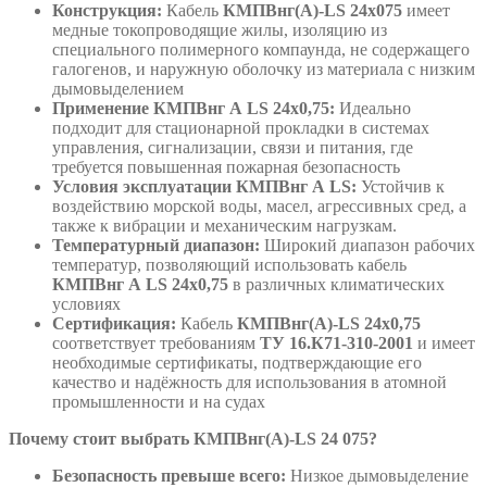
Конструкция:
Кабель
КМПВнг(А)-LS 24х075
имеет
медные токопроводящие жилы, изоляцию из
специального полимерного компаунда, не содержащего
галогенов, и наружную оболочку из материала с низким
дымовыделением
Применение КМПВнг А LS 24х0,75:
Идеально
подходит для стационарной прокладки в системах
управления, сигнализации, связи и питания, где
требуется повышенная пожарная безопасность
Условия эксплуатации КМПВнг А LS:
Устойчив к
воздействию морской воды, масел, агрессивных сред, а
также к вибрации и механическим нагрузкам.
Температурный диапазон:
Широкий диапазон рабочих
температур, позволяющий использовать кабель
КМПВнг А LS 24х0,75
в различных климатических
условиях
Сертификация:
Кабель
КМПВнг(А)-LS 24х0,75
соответствует требованиям
ТУ 16.К71-310-2001
и имеет
необходимые сертификаты, подтверждающие его
качество и надёжность для использования в атомной
промышленности и на судах
Почему стоит выбрать КМПВнг(А)-LS 24 075?
Безопасность превыше всего:
Низкое дымовыделение