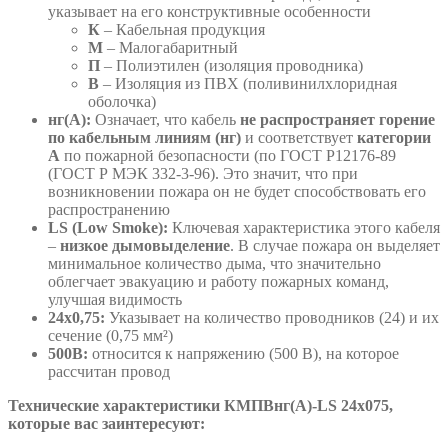
указывает на его конструктивные особенности
К
– Кабельная продукция
М
– Малогабаритный
П
– Полиэтилен (изоляция проводника)
В
– Изоляция из ПВХ (поливинилхлоридная
оболочка)
нг(А):
Означает, что кабель
не распространяет горение
по кабельным линиям (нг)
и соответствует
категории
А
по пожарной безопасности (по ГОСТ Р12176-89
(ГОСТ Р МЭК 332-3-96). Это значит, что при
возникновении пожара он не будет способствовать его
распространению
LS (Low Smoke):
Ключевая характеристика этого кабеля
–
низкое дымовыделение
. В случае пожара он выделяет
минимальное количество дыма, что значительно
облегчает эвакуацию и работу пожарных команд,
улучшая видимость
24х0,75:
Указывает на количество проводников (24) и их
сечение (0,75 мм²)
500В:
относится к напряжению (500 В), на которое
рассчитан провод
Технические характеристики КМПВнг(А)-LS 24х075,
которые вас заинтересуют: