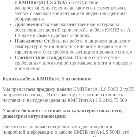
у
КМПВнг(А)-LS 24х0,75
и отсутствие
распространения горения делают его незаменимым в
местах с высокой концентрацией людей или ценного
оборудования
Долговечность:
Высококачественные материалы
обеспечивают долгий срок службы кабеля КМПВ нг А
LS даже в самых суровых условиях.
Надежность:
Стабильная работа в широком диапазоне
температур и устойчивость к внешним воздействиям
гарантируют бесперебойное функционирование систем
Соответствие стандартам:
Полное соответствие
требованиям для атомной промышленности и морского
применения
Купить кабель КМПВнг-LS из наличия:
Мы предлагаем
продажу кабеля
КМПВнг(А)-LS 500В 24х075
напрямую со склада. Это гарантирует вам оперативность
поставки и выгодные цены на КМПВнг(А)-LS 24х0,75 500
Узнайте больше о технических характеристиках, весе,
диаметре и актуальной цене:
Свяжитесь с нашими специалистами для получения
подробной информации о кабеле КМПВ нг(А)-LS 500В, его