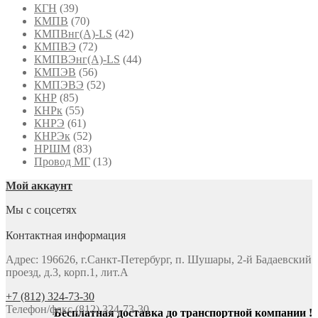
КГН
(39)
КМПВ
(70)
КМПВнг(А)-LS
(42)
КМПВЭ
(72)
КМПВЭнг(А)-LS
(44)
КМПЭВ
(56)
КМПЭВЭ
(52)
КНР
(85)
КНРк
(55)
КНРЭ
(61)
КНРЭк
(52)
НРШМ
(83)
Провод МГ
(13)
Мой аккаунт
Мы с соцсетях
Контактная информация
Адрес: 196626, г.Санкт-Петербург, п. Шушары, 2-й Бадаевский
проезд, д.3, корп.1, лит.А
+7 (812) 324-73-30
Телефон/факс (812) 324-73-30
Бесплатная доставка до транспортной компании !