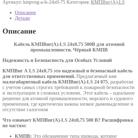
Артикул:
kmpvng-a-ls-24х0-75
Категория:
КМПВнг(А)-LS
LS
24х0,75
Описание
ТУ
Детали
16.К71-
310-
Описание
2001
Кабель КМПВнг(А)-LS 24х0,75 500В для атомной
промышленности. Чёрный КМПВ
Надежность и Безопасность для Особых Условий
КМПВнг А
LS
24х0,75 это надежный и безопасный кабель
для ответственных применений.
Предлагаемый вам
малогабаритный кабель КМПВнг(А)-LS 24 075
, разработан
с учетом самых строгих требований к пожарной безопасности
и эксплуатации в сложных условиях. Этот кабель – идеальное
решение для атомной промышленности, морского и судового
применения, где критически важны низкое дымовыделение и
отсутствие галогенов
Что означает КМПВнг(А)-LS 24х0,75 500 В? Расшифровка
по частям:
КМПВ:
Это обозначение типа провода, которое