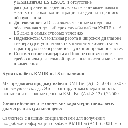
у
КМПВнг(А)-LS 12х0,75
и отсутствие
распространения горения делают его незаменимым в
местах с высокой концентрацией людей или ценного
оборудования
Долговечность:
Высококачественные материалы
обеспечивают долгий срок службы кабеля КМПВ нг А
LS даже в самых суровых условиях.
Надежность:
Стабильная работа в широком диапазоне
температур и устойчивость к внешним воздействиям
гарантируют бесперебойное функционирование систем
Соответствие стандартам:
Полное соответствие
требованиям для атомной промышленности и морского
применения
Купить кабель КМПВнг-LS из наличия:
Мы предлагаем
продажу кабеля
КМПВнг(А)-LS 500В 12х075
напрямую со склада. Это гарантирует вам оперативность
поставки и выгодные цены на КМПВнг(А)-LS 12х0,75 500
Узнайте больше о технических характеристиках, весе,
диаметре и актуальной цене:
Свяжитесь с нашими специалистами для получения
подробной информации о кабеле КМПВ нг(А)-LS 500В, его