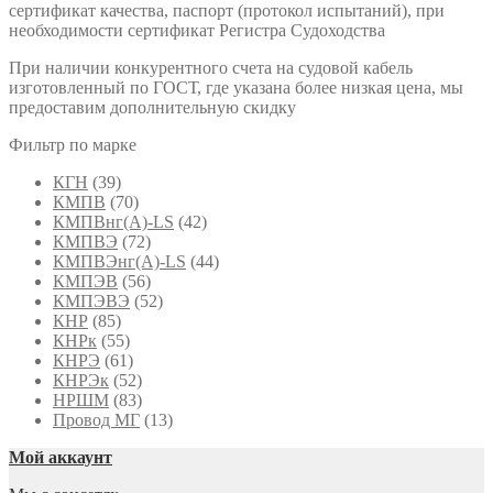
сертификат качества, паспорт (протокол испытаний), при
необходимости сертификат Регистра Судоходства
При наличии конкурентного счета на судовой кабель
изготовленный по ГОСТ, где указана более низкая цена, мы
предоставим дополнительную скидку
Фильтр по марке
КГН
(39)
КМПВ
(70)
КМПВнг(А)-LS
(42)
КМПВЭ
(72)
КМПВЭнг(А)-LS
(44)
КМПЭВ
(56)
КМПЭВЭ
(52)
КНР
(85)
КНРк
(55)
КНРЭ
(61)
КНРЭк
(52)
НРШМ
(83)
Провод МГ
(13)
Мой аккаунт