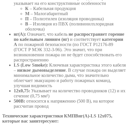
указывает на его конструктивные особенности
К
– Кабельная продукция
М
– Малогабаритный
П
– Полиэтилен (изоляция проводника)
В
– Изоляция из ПВХ (поливинилхлоридная
оболочка)
нг(А):
Означает, что кабель
не распространяет горение
по кабельным линиям (нг)
и соответствует
категории
А
по пожарной безопасности (по ГОСТ Р12176-89
(ГОСТ Р МЭК 332-3-96). Это значит, что при
возникновении пожара он не будет способствовать его
распространению
LS (Low Smoke):
Ключевая характеристика этого кабеля
–
низкое дымовыделение
. В случае пожара он выделяет
минимальное количество дыма, что значительно
облегчает эвакуацию и работу пожарных команд,
улучшая видимость
12х0,75:
Указывает на количество проводников (12) и их
сечение (0,75 мм²)
500В:
относится к напряжению (500 В), на которое
рассчитан провод
Технические характеристики КМПВнг(А)-LS 12х075,
которые вас заинтересуют: