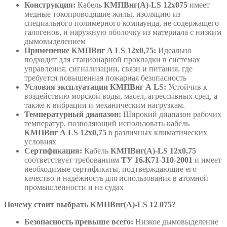
Конструкция:
Кабель
КМПВнг(А)-LS 12х075
имеет
медные токопроводящие жилы, изоляцию из
специального полимерного компаунда, не содержащего
галогенов, и наружную оболочку из материала с низким
дымовыделением
Применение КМПВнг А LS 12х0,75:
Идеально
подходит для стационарной прокладки в системах
управления, сигнализации, связи и питания, где
требуется повышенная пожарная безопасность
Условия эксплуатации КМПВнг А LS:
Устойчив к
воздействию морской воды, масел, агрессивных сред, а
также к вибрации и механическим нагрузкам.
Температурный диапазон:
Широкий диапазон рабочих
температур, позволяющий использовать кабель
КМПВнг А LS 12х0,75
в различных климатических
условиях
Сертификация:
Кабель
КМПВнг(А)-LS 12х0,75
соответствует требованиям
ТУ 16.К71-310-2001
и имеет
необходимые сертификаты, подтверждающие его
качество и надёжность для использования в атомной
промышленности и на судах
Почему стоит выбрать КМПВнг(А)-LS 12 075?
Безопасность превыше всего:
Низкое дымовыделение