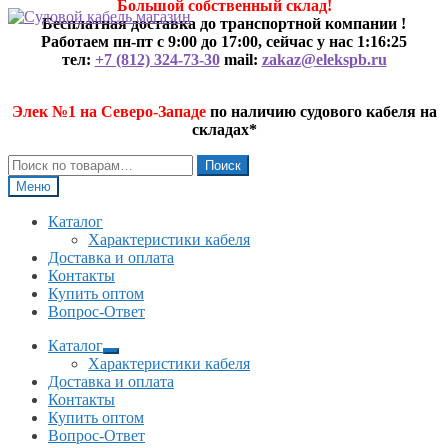
Большой собственный склад!
Перейти
Перейти
Бесплатная доставка до транспортной компании !
к
к
Работаем пн-пт с 9:00 до 17:00, сейчас у нас
1:16:26
навигации
содержимому
тел:
+7 (812) 324-73-30
mail:
zakaz@elekspb.ru
Элек №1 на Северо-Западе
по наличию судового кабеля на
складах*
Искать:
Поиск
Меню
Каталог
Характеристики кабеля
Доставка и оплата
Контакты
Купить оптом
Вопрос-Ответ
Каталог
Развернутое
Характеристики кабеля
вложенное
Доставка и оплата
меню
Контакты
Купить оптом
Вопрос-Ответ