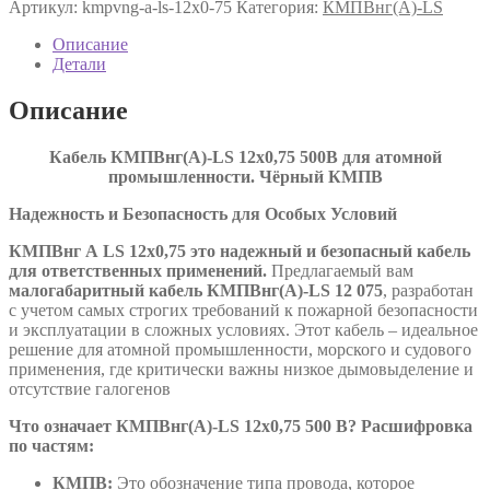
Артикул:
kmpvng-a-ls-12х0-75
Категория:
КМПВнг(А)-LS
LS
12х0,75
Описание
ТУ
Детали
16.К71-
310-
Описание
2001
Кабель КМПВнг(А)-LS 12х0,75 500В для атомной
промышленности. Чёрный КМПВ
Надежность и Безопасность для Особых Условий
КМПВнг А
LS
12х0,75 это надежный и безопасный кабель
для ответственных применений.
Предлагаемый вам
малогабаритный кабель КМПВнг(А)-LS 12 075
, разработан
с учетом самых строгих требований к пожарной безопасности
и эксплуатации в сложных условиях. Этот кабель – идеальное
решение для атомной промышленности, морского и судового
применения, где критически важны низкое дымовыделение и
отсутствие галогенов
Что означает КМПВнг(А)-LS 12х0,75 500 В? Расшифровка
по частям:
КМПВ:
Это обозначение типа провода, которое