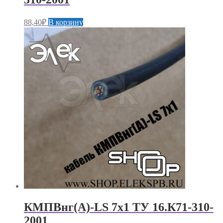
88,40
₽
В корзину
КМПВнг(А)-LS 7х1 ТУ 16.К71-310-
2001