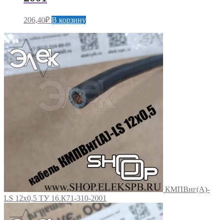
206,40
₽
В корзину
КМПВнг(А)-
LS 12х0,5 ТУ 16.К71-310-2001