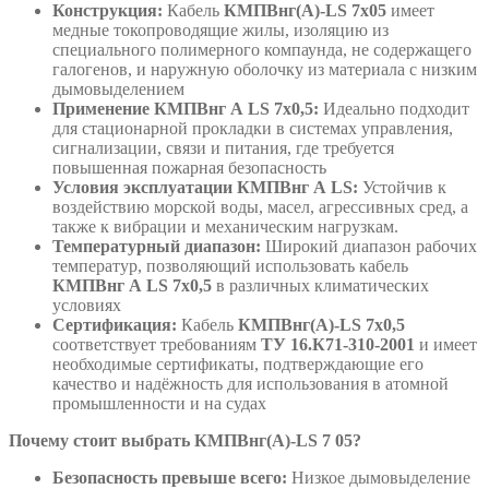
Конструкция:
Кабель
КМПВнг(А)-LS 7х05
имеет
медные токопроводящие жилы, изоляцию из
специального полимерного компаунда, не содержащего
галогенов, и наружную оболочку из материала с низким
дымовыделением
Применение КМПВнг А LS 7х0,5:
Идеально подходит
для стационарной прокладки в системах управления,
сигнализации, связи и питания, где требуется
повышенная пожарная безопасность
Условия эксплуатации КМПВнг А LS:
Устойчив к
воздействию морской воды, масел, агрессивных сред, а
также к вибрации и механическим нагрузкам.
Температурный диапазон:
Широкий диапазон рабочих
температур, позволяющий использовать кабель
КМПВнг А LS 7х0,5
в различных климатических
условиях
Сертификация:
Кабель
КМПВнг(А)-LS 7х0,5
соответствует требованиям
ТУ 16.К71-310-2001
и имеет
необходимые сертификаты, подтверждающие его
качество и надёжность для использования в атомной
промышленности и на судах
Почему стоит выбрать КМПВнг(А)-LS 7 05?
Безопасность превыше всего:
Низкое дымовыделение