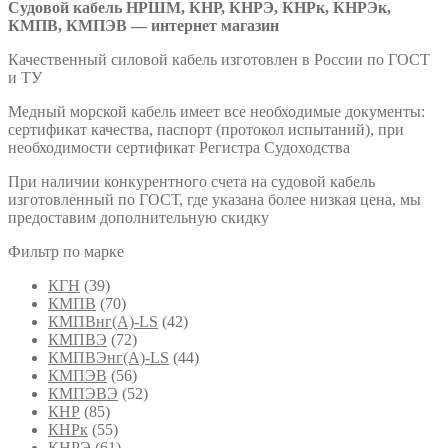
Судовой кабель НРШМ, КНР, КНРЭ, КНРк, КНРЭк,
КМПВ, КМПЭВ — интернет магазин
Качественный силовой кабель изготовлен в России по ГОСТ
и ТУ
Медный морской кабель имеет все необходимые документы:
сертификат качества, паспорт (протокол испытаний), при
необходимости сертификат Регистра Судоходства
При наличии конкурентного счета на судовой кабель
изготовленный по ГОСТ, где указана более низкая цена, мы
предоставим дополнительную скидку
Фильтр по марке
КГН
(39)
КМПВ
(70)
КМПВнг(А)-LS
(42)
КМПВЭ
(72)
КМПВЭнг(А)-LS
(44)
КМПЭВ
(56)
КМПЭВЭ
(52)
КНР
(85)
КНРк
(55)
КНРЭ
(61)