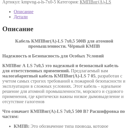
Артикул:
kmpvng-a-ls-7х0-5
Категория:
КМПВнг(А)-LS
LS
7х0,5
Описание
ТУ
Детали
16.К71-
310-
Описание
2001
Кабель КМПВнг(А)-LS 7х0,5 500В для атомной
промышленности. Чёрный КМПВ
Надежность и Безопасность для Особых Условий
КМПВнг А
LS
7х0,5 это надежный и безопасный кабель
для ответственных применений.
Предлагаемый вам
малогабаритный кабель КМПВнг(А)-LS 7 05
, разработан с
учетом самых строгих требований к пожарной безопасности и
эксплуатации в сложных условиях. Этот кабель – идеальное
решение для атомной промышленности, морского и судового
применения, где критически важны низкое дымовыделение и
отсутствие галогенов
Что означает КМПВнг(А)-LS 7х0,5 500 В? Расшифровка по
частям:
КМПВ:
Это обозначение типа провода, которое