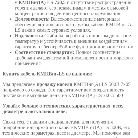
у
КМПВнг(А)-LS 7х0,5
и отсутствие распространения
горения делают его незаменимым в местах с высокой
концентрацией людей или ценного оборудования
Долговечность:
Высококачественные материалы
обеспечивают долгий срок службы кабеля КМПВ нг А
LS даже в самых суровых условиях.
Надежность:
Стабильная работа в широком диапазоне
температур и устойчивость к внешним воздействиям
гарантируют бесперебойное функционирование систем
Соответствие стандартам:
Полное соответствие
требованиям для атомной промышленности и морского
применения
Купить кабель КМПВнг-LS из наличия:
Мы предлагаем
продажу кабеля
КМПВнг(А)-LS 500В 7х05
напрямую со склада. Это гарантирует вам оперативность
поставки и выгодные цены на КМПВнг(А)-LS 7х0,5 500
Узнайте больше о технических характеристиках, весе,
диаметре и актуальной цене:
Свяжитесь с нашими специалистами для получения
подробной информации о кабеле КМПВ нг(А)-LS 500В, его
технических параметрах, весе и диаметре. Мы поможем вам