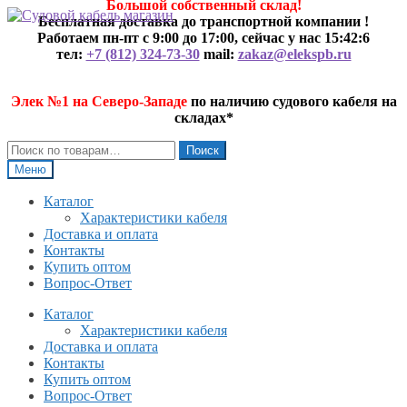
Большой собственный склад!
Перейти
Перейти
Бесплатная доставка до транспортной компании !
к
к
Работаем пн-пт с 9:00 до 17:00, сейчас у нас
15:42:6
навигации
содержимому
тел:
+7 (812) 324-73-30
mail:
zakaz@elekspb.ru
Элек №1 на Северо-Западе
по наличию судового кабеля на
складах*
Искать:
Поиск
Меню
Каталог
Характеристики кабеля
Доставка и оплата
Контакты
Купить оптом
Вопрос-Ответ
Каталог
Характеристики кабеля
Доставка и оплата
Контакты
Купить оптом
Вопрос-Ответ