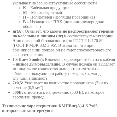
указывает на его конструктивные особенности
К
– Кабельная продукция
М
– Малогабаритный
П
– Полиэтилен (изоляция проводника)
В
– Изоляция из ПВХ (поливинилхлоридная
оболочка)
нг(А):
Означает, что кабель
не распространяет горение
по кабельным линиям (нг)
и соответствует
категории
А
по пожарной безопасности (по ГОСТ Р12176-89
(ГОСТ Р МЭК 332-3-96). Это значит, что при
возникновении пожара он не будет способствовать его
распространению
LS (Low Smoke):
Ключевая характеристика этого кабеля
–
низкое дымовыделение
. В случае пожара он выделяет
минимальное количество дыма, что значительно
облегчает эвакуацию и работу пожарных команд,
улучшая видимость
7х0,5:
Указывает на количество проводников (7) и их
сечение (0,5 мм²)
500В:
относится к напряжению (500 В), на которое
рассчитан провод
Технические характеристики КМПВнг(А)-LS 7х05,
которые вас заинтересуют: