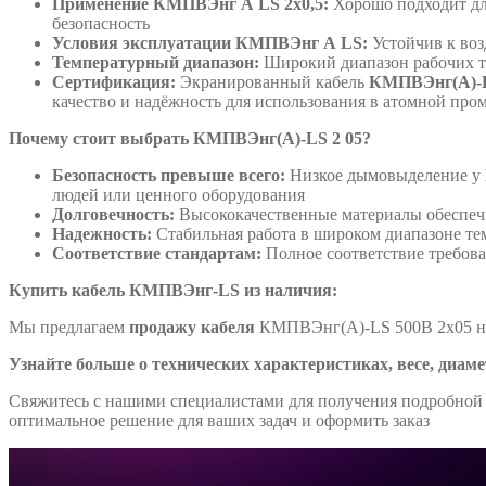
Применение КМПВЭнг А LS 2х0,5:
Хорошо подходит для
безопасность
Условия эксплуатации КМПВЭнг А LS:
Устойчив к воз
Температурный диапазон:
Широкий диапазон рабочих т
Сертификация:
Экранированный кабель
КМПВЭнг(А)-L
качество и надёжность для использования в атомной про
Почему стоит выбрать КМПВЭнг(А)-LS 2 05?
Безопасность превыше всего:
Низкое дымовыделение у
людей или ценного оборудования
Долговечность:
Высококачественные материалы обеспеч
Надежность:
Стабильная работа в широком диапазоне те
Соответствие стандартам:
Полное соответствие требов
Купить кабель КМПВЭнг-LS из наличия:
Мы предлагаем
продажу кабеля
КМПВЭнг(А)-LS 500В 2х05 на
Узнайте больше о технических характеристиках, весе, диаме
Свяжитесь с нашими специалистами для получения подробной 
оптимальное решение для ваших задач и оформить заказ