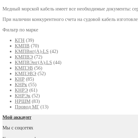
Медный морской кабель имеет все необходимые документы: сер
При наличии конкурентного счета на судовой кабель изготовл
Фильтр по марке
КГН
(39)
КМПВ
(70)
КМПВнг(А)-LS
(42)
КМПВЭ
(72)
КМПВЭнг(А)-LS
(44)
КМПЭВ
(56)
КМПЭВЭ
(52)
КНР
(85)
КНРк
(55)
КНРЭ
(61)
КНРЭк
(52)
НРШМ
(83)
Провод МГ
(13)
Мой аккаунт
Мы с соцсетях