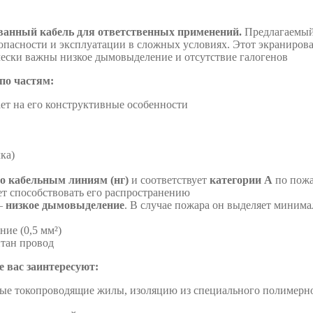
ванный кабель для ответственных применений.
Предлагаемы
зопасности и эксплуатации в сложных условиях. Этот экраниров
чески важны низкое дымовыделение и отсутствие галогенов
по частям:
ает на его конструктивные особенности
ка)
по кабельным линиям (нг)
и соответствует
категории А
по пожа
дет способствовать его распространению
 –
низкое дымовыделение
. В случае пожара он выделяет минима
ние (0,5 мм²)
итан провод
 вас заинтересуют:
ые токопроводящие жилы, изоляцию из специального полимерно