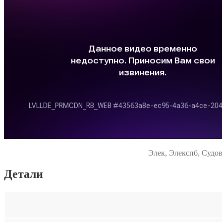
Элек, Элекспб, Судов
Детали