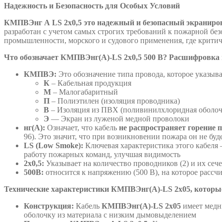
Надежность и Безопасность для Особых Условий
КМПВЭнг А
LS
2х0,5 это надежный и безопасный экраниро
разработан с учетом самых строгих требований к пожарной бе
промышленности, морского и судового применения, где крити
Что обозначает КМПВЭнг(А)-LS 2х0,5 500 В? Расшифровка 
КМПВЭ:
Это обозначение типа провода, которое указыв
К
– Кабельная продукция
М
– Малогабаритный
П
– Полиэтилен (изоляция проводника)
В
– Изоляция из ПВХ (поливинилхлоридная оболоч
Э
— Экран из луженой медной проволоки
нг(А):
Означает, что кабель
не распространяет горение 
96). Это значит, что при возникновении пожара он не бу
LS (Low Smoke):
Ключевая характеристика этого кабеля
работу пожарных команд, улучшая видимость
2х0,5:
Указывает на количество проводников (2) и их сече
500В:
относится к напряжению (500 В), на которое рассч
Технические характеристики КМПВЭнг(А)-LS 2х05, которые
Конструкция:
Кабель
КМПВЭнг(А)-LS 2х05
имеет медн
оболочку из материала с низким дымовыделением