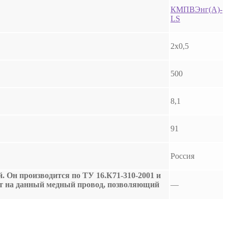
КМПВЭнг(А)-
LS
2х0,5
500
8,1
91
Россия
. Он производится по ТУ 16.К71-310-2001 и
т на данный медный провод, позволяющий
—