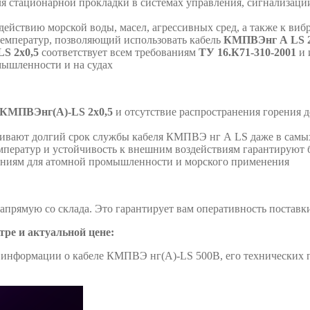
 стационарной прокладки в системах управления, сигнализации
действию морской воды, масел, агрессивных сред, а также к виб
емператур, позволяющий использовать кабель
КМПВЭнг А LS 
S 2х0,5
соответствует всем требованиям
ТУ 16.К71-310-2001
и 
мышленности и на судах
КМПВЭнг(А)-LS 2х0,5
и отсутствие распространения горения 
ивают долгий срок службы кабеля КМПВЭ нг А LS даже в самых
мператур и устойчивость к внешним воздействиям гарантируют
аниям для атомной промышленности и морского применения
прямую со склада. Это гарантирует вам оперативность постав
тре и актуальной цене:
информации о кабеле КМПВЭ нг(А)-LS 500В, его технических п