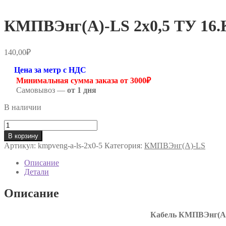
КМПВЭнг(А)-LS 2х0,5 ТУ 16.К
140,00
₽
Цена за метр с НДС
Минимальная сумма заказа от 3000₽
Самовывоз —
от 1 дня
В наличии
Количество
товара
В корзину
КМПВЭнг(А)-
Артикул:
kmpveng-a-ls-2х0-5
Категория:
КМПВЭнг(А)-LS
LS
2х0,5
Описание
ТУ
Детали
16.К71-
310-
Описание
2001
Кабель КМПВЭнг(А)