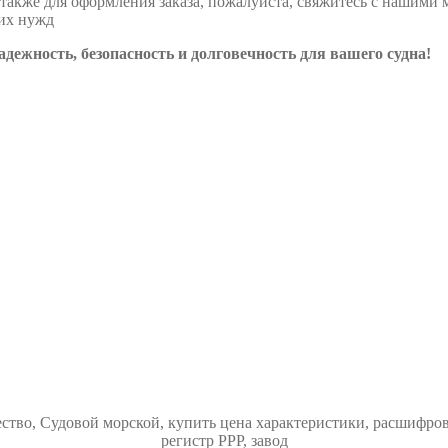
 также для оформления заказа, пожалуйста, свяжитесь с нашим
их нужд
ежность, безопасность и долговечность для вашего судна!
тво, Судовой морской, купить цена характеристики, расшифров
регистр РРР, завод