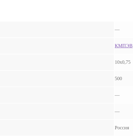
—
КМПЭВ
10х0,75
500
—
—
Россия