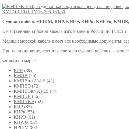
КМПЭВ 10х1 ТУ 16-705.169-80
Судовой кабель НРШМ, КНР, КНРЭ, КНРк, КНРЭк, КМПВ,
Качественный силовой кабель изготовлен в России по ГОСТ и
Медный морской кабель имеет все необходимые документы: сер
При наличии конкурентного счета на судовой кабель изготовл
Фильтр по марке
КГН
(39)
КМПВ
(70)
КМПВнг(А)-LS
(42)
КМПВЭ
(72)
КМПВЭнг(А)-LS
(44)
КМПЭВ
(56)
КМПЭВЭ
(52)
КНР
(85)
КНРк
(55)
КНРЭ
(61)
КНРЭк
(52)
НРШМ
(83)