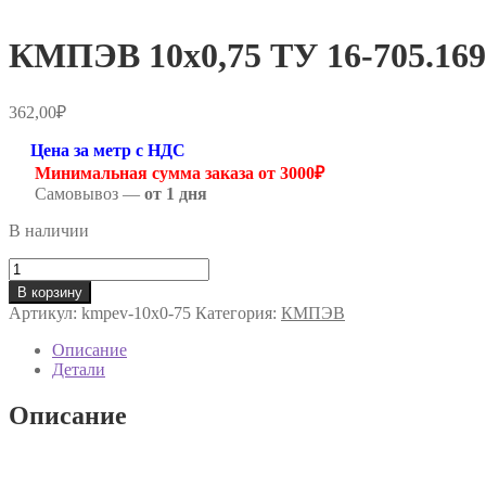
КМПЭВ 10х0,75 ТУ 16-705.169
362,00
₽
Цена за метр с НДС
Минимальная сумма заказа от 3000₽
Самовывоз —
от 1 дня
В наличии
Количество
товара
В корзину
КМПЭВ
Артикул:
kmpev-10х0-75
Категория:
КМПЭВ
10х0,75
ТУ
Описание
16-
Детали
705.169-
80
Описание