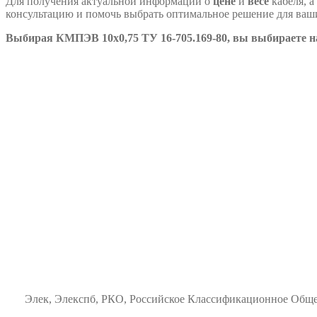
Для получения актуальной информации о
цене
и
весе
кабеля, а
консультацию и помочь выбрать оптимальное решение для ваш
Выбирая КМПЭВ 10х0,75 ТУ 16-705.169-80, вы выбираете над
Элек, Элекспб, РКО, Российское Классификационное Общес