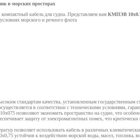
ик в морских просторах
компактный кабель для судна. Представляем вам
КМПЭВ 10х0.7
 условиях морского и речного флота
соким стандартам качества, установленным государственным с
существляется в соответствии с техническими условиями, гара
х075 позволяют экономить пространство на судне, что особенн
спечивает защиту от электромагнитных помех, что критически 
атур позволяет использовать кабель в различных климатически
,75 устойчив к воздействию морской воды, масел, топлива, ви