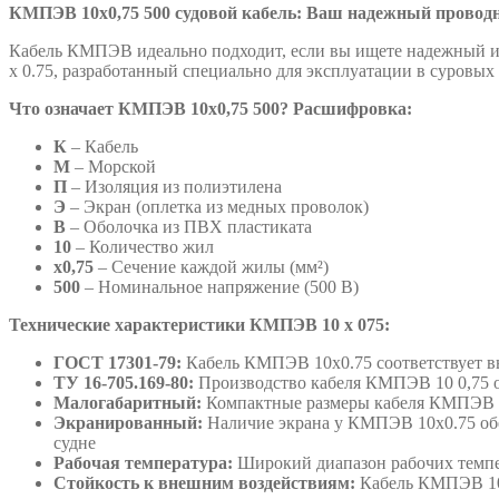
КМПЭВ 10х0,75 500 судовой кабель: Ваш надежный проводн
Кабель КМПЭВ идеально подходит, если вы ищете надежный и 
х 0.75, разработанный специально для эксплуатации в суровых
Что означает КМПЭВ 10х0,75 500? Расшифровка:
К
– Кабель
М
– Морской
П
– Изоляция из полиэтилена
Э
– Экран (оплетка из медных проволок)
В
– Оболочка из ПВХ пластиката
10
– Количество жил
х0,75
– Сечение каждой жилы (мм²)
500
– Номинальное напряжение (500 В)
Технические характеристики КМПЭВ 10 х 075:
ГОСТ 17301-79:
Кабель КМПЭВ 10х0.75 соответствует вы
ТУ 16-705.169-80:
Производство кабеля КМПЭВ 10 0,75 о
Малогабаритный:
Компактные размеры кабеля КМПЭВ 10
Экранированный:
Наличие экрана у КМПЭВ 10х0.75 обе
судне
Рабочая температура:
Широкий диапазон рабочих темпер
Стойкость к внешним воздействиям:
Кабель КМПЭВ 10х0