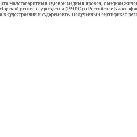
 это малогабаритный судовой медный провод, с медной жилой.
й Морской регистр судоходства (РМРС) и Российское Класси
в судостроении и судоремонте. Полученный сертификат реги