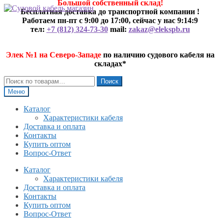
Большой собственный склад!
Перейти
Перейти
Бесплатная доставка до транспортной компании !
к
к
Работаем пн-пт с 9:00 до 17:00, сейчас у нас
9:14:9
навигации
содержимому
тел:
+7 (812) 324-73-30
mail:
zakaz@elekspb.ru
Элек №1 на Северо-Западе
по наличию судового кабеля на
складах*
Искать:
Поиск
Меню
Каталог
Характеристики кабеля
Доставка и оплата
Контакты
Купить оптом
Вопрос-Ответ
Каталог
Характеристики кабеля
Доставка и оплата
Контакты
Купить оптом
Вопрос-Ответ