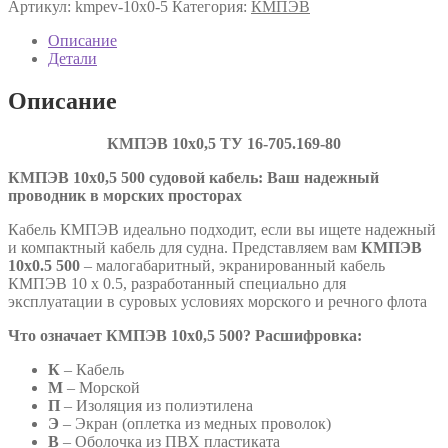
Артикул:
kmpev-10х0-5
Категория:
КМПЭВ
10х0,5
ТУ
Описание
16-
Детали
705.169-
80
Описание
КМПЭВ 10х0,5 ТУ
16-705.169-80
КМПЭВ 10х0,5 500 судовой кабель: Ваш надежный
проводник в морских просторах
Кабель КМПЭВ идеально подходит, если вы ищете надежный
и компактный кабель для судна. Представляем вам
КМПЭВ
10х0.5 500
– малогабаритный, экранированный кабель
КМПЭВ 10 х 0.5, разработанный специально для
эксплуатации в суровых условиях морского и речного флота
Что означает КМПЭВ 10х0,5 500? Расшифровка:
К
– Кабель
М
– Морской
П
– Изоляция из полиэтилена
Э
– Экран (оплетка из медных проволок)
В
– Оболочка из ПВХ пластиката