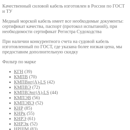
Качественный силовой кабель изготовлен в России по ГОСТ
и ТУ
Медный морской кабель имеет все необходимые документы:
сертификат качества, паспорт (протокол испытаний), при
необходимости сертификат Регистра Судоходства
При наличии конкурентного счета на судовой кабель
изготовленный по ГОСТ, где указана более низкая цена, мы
предоставим дополнительную скидку
Фильтр по марке
КГН
(39)
КМПВ
(70)
КМПВнг(А)-LS
(42)
КМПВЭ
(72)
КМПВЭнг(А)-LS
(44)
КМПЭВ
(56)
КМПЭВЭ
(52)
КНР
(85)
КНРк
(55)
КНРЭ
(61)
КНРЭк
(52)
НРШМ
(83)