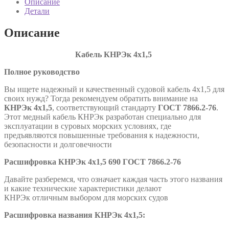
Описание
7866.2-
Детали
76
Описание
К
абель
КНР
Э
к
4х1,5
Полное руководство
Вы ищете надежный и качественный судовой кабель 4х1,5 для
своих нужд? Тогда рекомендуем обратить внимание на
КНРЭк
4х1,5
, соответствующий стандарту
ГОСТ 7866.2-76
.
Этот медный кабель КНРЭк разработан специально для
эксплуатации в суровых морских условиях, где
предъявляются повышенные требования к надежности,
безопасности и долговечности
Расшифровка
КНРЭк
4х1,5 690
ГОСТ 7866.2-76
Давайте разберемся, что означает каждая часть этого названия
и какие технические характеристики делают
КНРЭк отличным выбором для морских судов
Расшифровка названия
КНРЭк
4х1,5
: