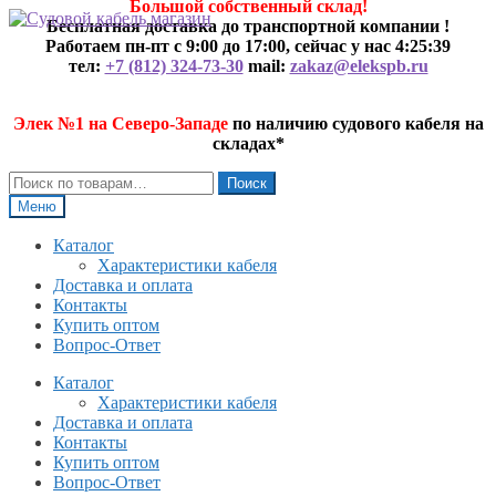
Большой собственный склад!
Перейти
Перейти
Бесплатная доставка до транспортной компании !
к
к
Работаем пн-пт с 9:00 до 17:00, сейчас у нас
4:25:40
навигации
содержимому
тел:
+7 (812) 324-73-30
mail:
zakaz@elekspb.ru
Элек №1 на Северо-Западе
по наличию судового кабеля на
складах*
Искать:
Поиск
Меню
Каталог
Характеристики кабеля
Доставка и оплата
Контакты
Купить оптом
Вопрос-Ответ
Каталог
Характеристики кабеля
Доставка и оплата
Контакты
Купить оптом
Вопрос-Ответ