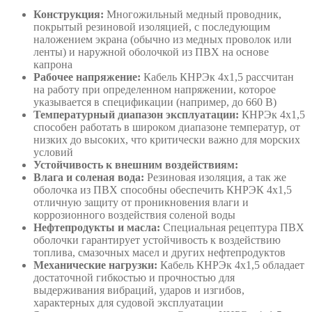
Конструкция:
Многожильный медный проводник,
покрытый резиновой изоляцией, с последующим
наложением экрана (обычно из медных проволок или
ленты) и наружной оболочкой из ПВХ на основе
капрона
Рабочее напряжение:
Кабель КНРЭк 4х1,5 рассчитан
на работу при определенном напряжении, которое
указывается в спецификации (например, до 660 В)
Температурный диапазон эксплуатации:
КНРЭк 4х1,5
способен работать в широком диапазоне температур, от
низких до высоких, что критически важно для морских
условий
Устойчивость к внешним воздействиям:
Влага и соленая вода:
Резиновая изоляция, а так же
оболочка из ПВХ способны обеспечить КНРЭК 4х1,5
отличную защиту от проникновения влаги и
коррозионного воздействия соленой воды
Нефтепродукты и масла:
Специальная рецептура ПВХ
оболочки гарантирует устойчивость к воздействию
топлива, смазочных масел и других нефтепродуктов
Механические нагрузки:
Кабель КНРЭк 4х1,5 обладает
достаточной гибкостью и прочностью для
выдерживания вибраций, ударов и изгибов,
характерных для судовой эксплуатации