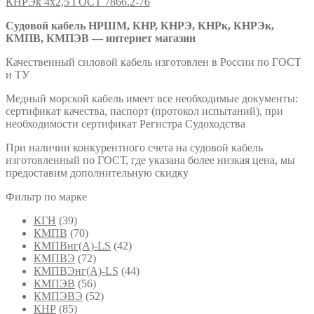
КНРЭк 4х2,5 ГОСТ 7866.2-76
Судовой кабель НРШМ, КНР, КНРЭ, КНРк, КНРЭк,
КМПВ, КМПЭВ — интернет магазин
Качественный силовой кабель изготовлен в России по ГОСТ
и ТУ
Медный морской кабель имеет все необходимые документы:
сертификат качества, паспорт (протокол испытаний), при
необходимости сертификат Регистра Судоходства
При наличии конкурентного счета на судовой кабель
изготовленный по ГОСТ, где указана более низкая цена, мы
предоставим дополнительную скидку
Фильтр по марке
КГН
(39)
КМПВ
(70)
КМПВнг(А)-LS
(42)
КМПВЭ
(72)
КМПВЭнг(А)-LS
(44)
КМПЭВ
(56)
КМПЭВЭ
(52)
КНР
(85)