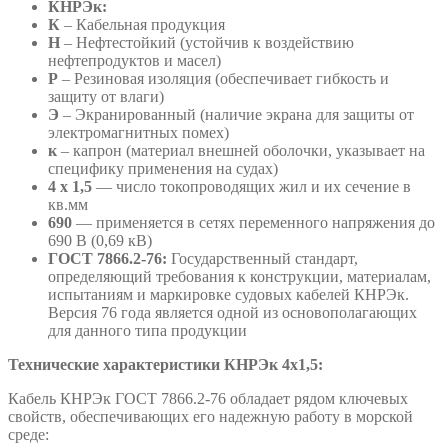
КНРЭк
:
К
– Кабельная продукция
Н
– Нефтестойкий (устойчив к воздействию
нефтепродуктов и масел)
Р
– Резиновая изоляция (обеспечивает гибкость и
защиту от влаги)
Э
– Экранированный (наличие экрана для защиты от
электромагнитных помех)
к
– капрон (материал внешней оболочки, указывает на
специфику применения на судах)
4
х
1,5
— число токопроводящих жил и их сечение в
кв.мм
690
— применяется в сетях переменного напряжения до
690 В (0,69 кВ)
ГОСТ 7866.2-76:
Государственный стандарт,
определяющий требования к конструкции, материалам,
испытаниям и маркировке судовых кабелей КНРЭк.
Версия 76 года является одной из основополагающих
для данного типа продукции
Технические характеристики
КНРЭк
4х1,5
:
Кабель КНРЭк ГОСТ 7866.2-76 обладает рядом ключевых
свойств, обеспечивающих его надежную работу в морской
среде: