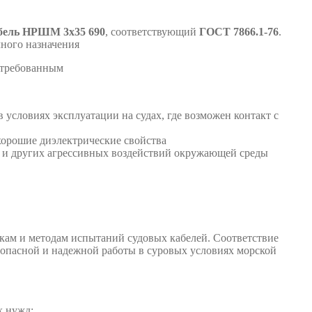
абель НРШМ
3х35 690
, соответствующий
ГОСТ 7866.1-76
.
чного назначения
остребованным
условиях эксплуатации на судах, где возможен контакт с
 хорошие диэлектрические свойства
ги и других агрессивных воздействий окружающей среды
икам и методам испытаний судовых кабелей. Соответствие
зопасной и надежной работы в суровых условиях морской
х нужд: