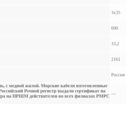
3х35
690
33,2
2161
Россия
ь, с медной жилой. Морские кабели изготовленные
 Российский Речной регистр выдали сертификат на
—
тра на НРШМ действителен во всех филиалах РМРС