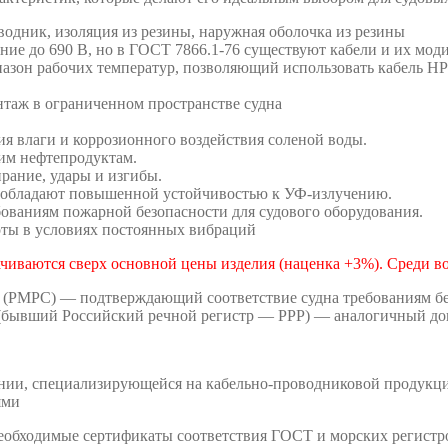
ник, изоляция из резины, наружная оболочка из резины
ие до 690 В, но в ГОСТ 7866.1-76 существуют кабели и их мод
зон рабочих температур, позволяющий использовать кабель НР
таж в ограниченном пространстве судна
я влаги и коррозионного воздействия соленой воды.
гим нефтепродуктам.
рание, удары и изгибы.
обладают повышенной устойчивостью к УФ-излучению.
ованиям пожарной безопасности для судового оборудования.
ты в условиях постоянных вибраций
ачиваются сверх основной цены изделия (наценка +3%). Среди в
 (РМРС) — подтверждающий соответствие судна требованиям без
(бывший Российский речной регистр — РРР) — аналогичный док
ии, специализирующейся на кабельно-проводниковой продукции
ями
обходимые сертификаты соответствия ГОСТ и морских регистров