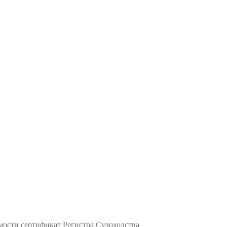
мости сертификат Регистра Судоходства