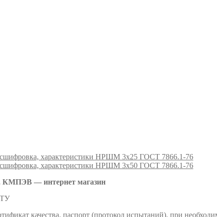
НРШМ 3х25 ГОСТ 7866.1-76
НРШМ 3х50 ГОСТ 7866.1-76
 КМПЭВ — интернет магазин
 ТУ
тификат качества, паспорт (протокол испытаний), при необходи