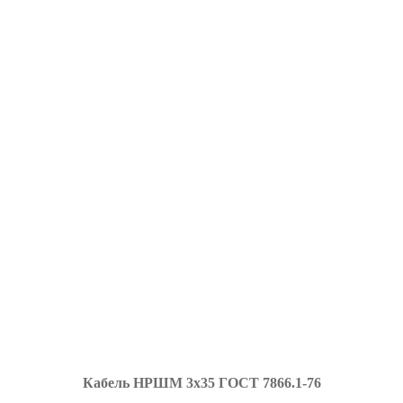
К
абель НРШМ
3х35 ГОСТ 7866.1-76