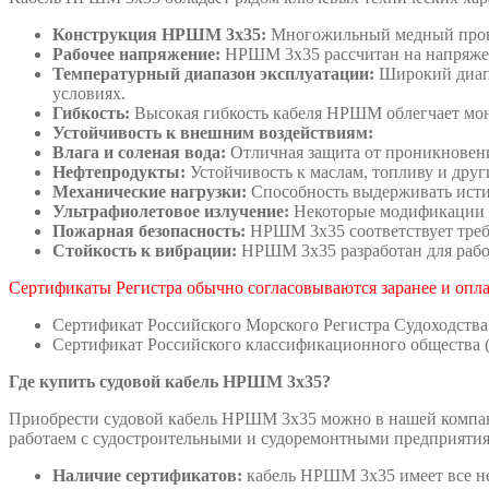
Конструкция
НРШМ 3х35
:
Многожильный медный провод
Рабочее напряжение:
НРШМ 3х35 рассчитан на напряжен
Температурный диапазон эксплуатации:
Широкий диапа
условиях.
Гибкость:
Высокая гибкость кабеля НРШМ облегчает мон
Устойчивость к внешним воздействиям:
Влага и соленая вода:
Отличная защита от проникновени
Нефтепродукты:
Устойчивость к маслам, топливу и дру
Механические нагрузки:
Способность выдерживать исти
Ультрафиолетовое излучение:
Некоторые модификации 
Пожарная безопасность:
НРШМ 3х35 соответствует треб
Стойкость к вибрации:
НРШМ 3х35 разработан для рабо
Сертификаты Регистра обычно согласовываются заранее и опл
Сертификат Российского Морского Регистра Судоходства
Сертификат Российского классификационного общества 
Где купить судовой кабель НРШМ
3х35
?
Приобрести судовой кабель НРШМ 3х35 можно в нашей компан
работаем с судостроительными и судоремонтными предприяти
Наличие сертификатов:
кабель НРШМ 3х35 имеет все не