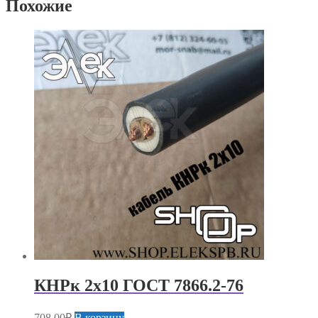
Похожие
КНРк 2х10 ГОСТ 7866.2-76
708,00
₽
В корзину