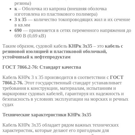
резины)
к
– Оболочка из капрона (внешняя оболочка
изготовлена из пластикового полимера)
3 х 35
— количество токопроводящих жил и их сечение
в кв.мм
690
— применяется в сетях переменного напряжения до
690 В (0,69 кВ)
Таким образом, судовой кабель
КНРк
3х35
– это
кабель с
резиновой изоляцией и пластиковой оболочкой,
устойчивый к нефтепродуктам
ГОСТ 7866.2-76: Стандарт качества
Кабель КНРк 3 х 35 производится в соответствии с
ГОСТ
7866.2-76.
Этот государственный стандарт устанавливает
требования к конструкции, материалам, испытаниям и
маркировке судовых кабелей, гарантируя их надежность и
безопасность в условиях эксплуатации на морских и речных
судах
Технические характеристики КНРк 3х35
Кабель КНРк 3х35 обладает рядом важных технических
характеристик, которые делают его пригодным для