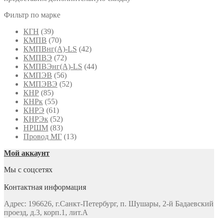
Фильтр по марке
КГН
(39)
КМПВ
(70)
КМПВнг(А)-LS
(42)
КМПВЭ
(72)
КМПВЭнг(А)-LS
(44)
КМПЭВ
(56)
КМПЭВЭ
(52)
КНР
(85)
КНРк
(55)
КНРЭ
(61)
КНРЭк
(52)
НРШМ
(83)
Провод МГ
(13)
Мой аккаунт
Мы с соцсетях
Контактная информация
Адрес: 196626, г.Санкт-Петербург, п. Шушары, 2-й Бадаевский
проезд, д.3, корп.1, лит.А