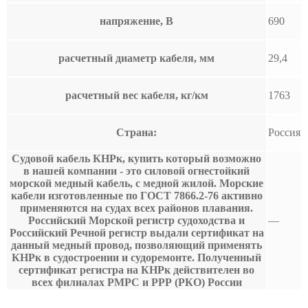
напряжение, В
690
расчетный диаметр кабеля, мм
29,4
расчетный вес кабеля, кг/км
1763
Страна:
Россия
Судовой кабель КНРк, купить который возможно
в нашей компании - это силовой огнестойкий
морской медный кабель, с медной жилой. Морские
кабели изготовленные по ГОСТ 7866.2-76 активно
применяются на судах всех районов плавания.
Российский Морской регистр судоходства и
—
Российский Речной регистр выдали сертификат на
данный медный провод, позволяющий применять
КНРк в судостроении и судоремонте. Полученный
сертификат регистра на КНРк действителен во
всех филиалах РМРС и РРР (РКО) России