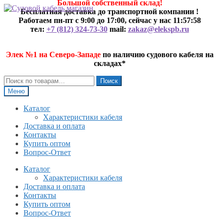
Большой собственный склад!
Перейти
Перейти
Бесплатная доставка до транспортной компании !
к
к
Работаем пн-пт с 9:00 до 17:00, сейчас у нас
11:57:59
навигации
содержимому
тел:
+7 (812) 324-73-30
mail:
zakaz@elekspb.ru
Элек №1 на Северо-Западе
по наличию судового кабеля на
складах*
Искать:
Поиск
Меню
Каталог
Характеристики кабеля
Доставка и оплата
Контакты
Купить оптом
Вопрос-Ответ
Каталог
Характеристики кабеля
Доставка и оплата
Контакты
Купить оптом
Вопрос-Ответ