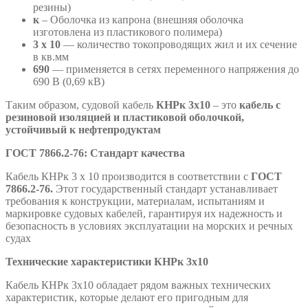
резины)
к
– Оболочка из капрона (внешняя оболочка
изготовлена из пластикового полимера)
3 х 10
— количество токопроводящих жил и их сечение
в кв.мм
690
— применяется в сетях переменного напряжения до
690 В (0,69 кВ)
Таким образом, судовой кабель
КНРк
3х10
– это
кабель с
резиновой изоляцией и пластиковой оболочкой,
устойчивый к нефтепродуктам
ГОСТ 7866.2-76: Стандарт качества
Кабель КНРк 3 х 10 производится в соответствии с
ГОСТ
7866.2-76.
Этот государственный стандарт устанавливает
требования к конструкции, материалам, испытаниям и
маркировке судовых кабелей, гарантируя их надежность и
безопасность в условиях эксплуатации на морских и речных
судах
Технические характеристики КНРк 3х10
Кабель КНРк 3х10 обладает рядом важных технических
характеристик, которые делают его пригодным для