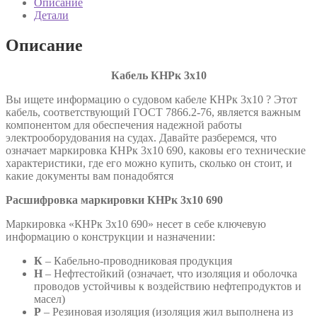
Описание
7866.2-
Детали
76
Описание
Кабель КНРк 3х10
Вы ищете информацию о судовом кабеле КНРк 3х10 ? Этот
кабель, соответствующий ГОСТ 7866.2-76, является важным
компонентом для обеспечения надежной работы
электрооборудования на судах. Давайте разберемся, что
означает маркировка КНРк 3х10 690, каковы его технические
характеристики, где его можно купить, сколько он стоит, и
какие документы вам понадобятся
Расшифровка маркировки КНРк 3х10 690
Маркировка «КНРк 3х10 690» несет в себе ключевую
информацию о конструкции и назначении:
К
– Кабельно-проводниковая продукция
Н
– Нефтестойкий (означает, что изоляция и оболочка
проводов устойчивы к воздействию нефтепродуктов и
масел)
Р
– Резиновая изоляция (изоляция жил выполнена из