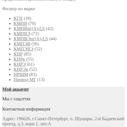
Фильтр по марке
КГН
(39)
КМПВ
(70)
КМПВнг(А)-LS
(42)
КМПВЭ
(72)
КМПВЭнг(А)-LS
(44)
КМПЭВ
(56)
КМПЭВЭ
(52)
КНР
(85)
КНРк
(55)
КНРЭ
(61)
КНРЭк
(52)
НРШМ
(83)
Провод МГ
(13)
Мой аккаунт
Мы с соцсетях
Контактная информация
Адрес: 196626, г.Санкт-Петербург, п. Шушары, 2-й Бадаевский
проезд, д.3, корп.1, лит.А