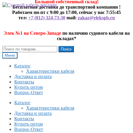
Большой собственный склад!
Перейти
Перейти
Бесплатная доставка до транспортной компании !
к
к
Работаем пн-пт с 9:00 до 17:00, сейчас у нас
7:55:45
навигации
содержимому
тел:
+7 (812) 324-73-30
mail:
zakaz@elekspb.ru
Элек №1 на Северо-Западе
по наличию судового кабеля на
складах*
Искать:
Поиск
Меню
Каталог
Характеристики кабеля
Доставка и оплата
Контакты
Купить оптом
Вопрос-Ответ
Каталог
Характеристики кабеля
Доставка и оплата
Контакты
Купить оптом
Вопрос-Ответ