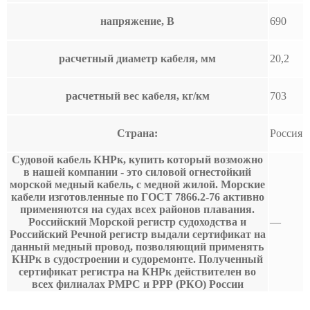
напряжение, В
690
расчетный диаметр кабеля, мм
20,2
расчетный вес кабеля, кг/км
703
Страна:
Россия
Судовой кабель КНРк, купить который возможно
в нашей компании - это силовой огнестойкий
морской медный кабель, с медной жилой. Морские
кабели изготовленные по ГОСТ 7866.2-76 активно
применяются на судах всех районов плавания.
Российский Морской регистр судоходства и
—
Российский Речной регистр выдали сертификат на
данный медный провод, позволяющий применять
КНРк в судостроении и судоремонте. Полученный
сертификат регистра на КНРк действителен во
всех филиалах РМРС и РРР (РКО) России