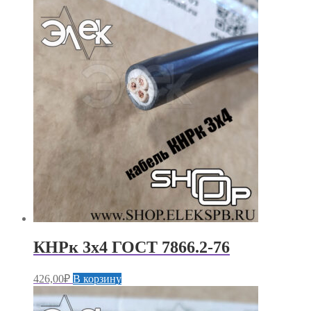
КНРк 3х4 ГОСТ 7866.2-76
426,00
₽
В корзину