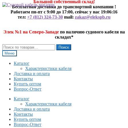
Большой собственный склад!
Перейти
Перейти
Бесплатная доставка до транспортной компании !
к
к
Работаем пн-пт с 9:00 до 17:00, сейчас у нас
19:06:17
навигации
содержимому
тел:
+7 (812) 324-73-30
mail:
zakaz@elekspb.ru
Элек №1 на Северо-Западе
по наличию судового кабеля на
складах*
Искать:
Поиск
Меню
Каталог
Характеристики кабеля
Доставка и оплата
Контакты
Купить оптом
Вопрос-Ответ
Каталог
Характеристики кабеля
Доставка и оплата
Контакты
Купить оптом
Вопрос-Ответ