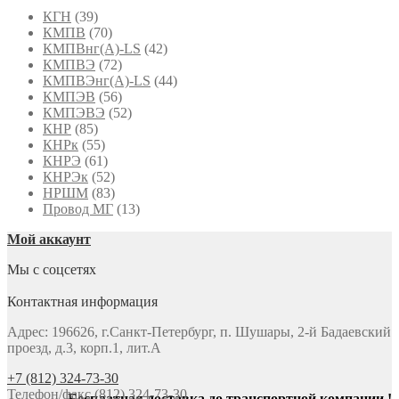
КГН
(39)
КМПВ
(70)
КМПВнг(А)-LS
(42)
КМПВЭ
(72)
КМПВЭнг(А)-LS
(44)
КМПЭВ
(56)
КМПЭВЭ
(52)
КНР
(85)
КНРк
(55)
КНРЭ
(61)
КНРЭк
(52)
НРШМ
(83)
Провод МГ
(13)
Мой аккаунт
Мы с соцсетях
Контактная информация
Адрес: 196626, г.Санкт-Петербург, п. Шушары, 2-й Бадаевский
проезд, д.3, корп.1, лит.А
+7 (812) 324-73-30
Телефон/факс (812) 324-73-30
Бесплатная доставка до транспортной компании !