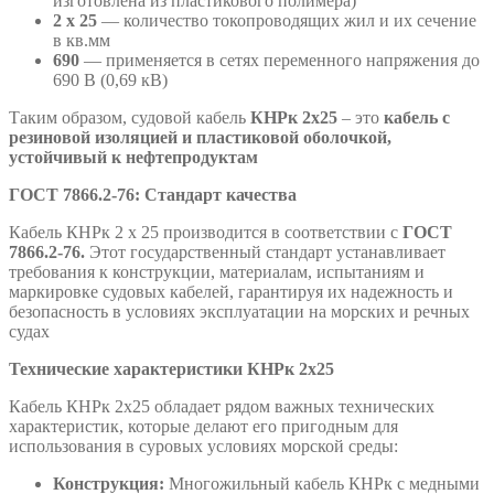
изготовлена из пластикового полимера)
2 х 25
— количество токопроводящих жил и их сечение
в кв.мм
690
— применяется в сетях переменного напряжения до
690 В (0,69 кВ)
Таким образом, судовой кабель
КНРк
2х25
– это
кабель с
резиновой изоляцией и пластиковой оболочкой,
устойчивый к нефтепродуктам
ГОСТ 7866.2-76: Стандарт качества
Кабель КНРк 2 х 25 производится в соответствии с
ГОСТ
7866.2-76.
Этот государственный стандарт устанавливает
требования к конструкции, материалам, испытаниям и
маркировке судовых кабелей, гарантируя их надежность и
безопасность в условиях эксплуатации на морских и речных
судах
Технические характеристики КНРк 2х25
Кабель КНРк 2х25 обладает рядом важных технических
характеристик, которые делают его пригодным для
использования в суровых условиях морской среды:
Конструкция:
Многожильный кабель КНРк с медными