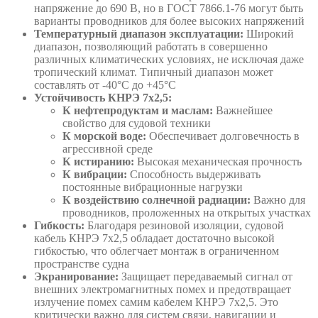
напряжение до 690 В, но в ГОСТ 7866.1-76 могут быть
варианты проводников для более высоких напряжений
Температурный диапазон эксплуатации:
Широкий
диапазон, позволяющий работать в совершенно
различных климатических условиях, не исключая даже
тропический климат. Типичный диапазон может
составлять от -40°C до +45°C
Устойчивость КНРЭ 7х2,5:
К нефтепродуктам и маслам:
Важнейшее
свойство для судовой техники
К морской воде:
Обеспечивает долговечность в
агрессивной среде
К истиранию:
Высокая механическая прочность
К вибрации:
Способность выдерживать
постоянные вибрационные нагрузки
К воздействию солнечной радиации:
Важно для
проводников, проложенных на открытых участках
Гибкость:
Благодаря резиновой изоляции, судовой
кабель КНРЭ 7х2,5 обладает достаточно высокой
гибкостью, что облегчает монтаж в ограниченном
пространстве судна
Экранирование:
Защищает передаваемый сигнал от
внешних электромагнитных помех и предотвращает
излучение помех самим кабелем КНРЭ 7х2,5. Это
критически важно для систем связи, навигации и