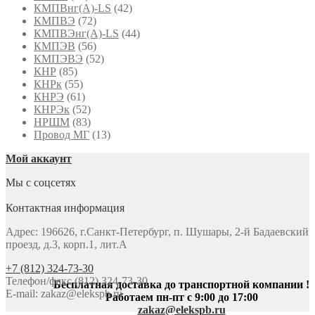
КМПВнг(А)-LS
(42)
КМПВЭ
(72)
КМПВЭнг(А)-LS
(44)
КМПЭВ
(56)
КМПЭВЭ
(52)
КНР
(85)
КНРк
(55)
КНРЭ
(61)
КНРЭк
(52)
НРШМ
(83)
Провод МГ
(13)
Мой аккаунт
Мы с соцсетях
Контактная информация
Адрес: 196626, г.Санкт-Петербург, п. Шушары, 2-й Бадаевский
проезд, д.3, корп.1, лит.А
+7 (812) 324-73-30
Телефон/факс (812) 324-73-30
Бесплатная доставка до транспортной компании !
E-mail:
zakaz@elekspb.ru
Работаем пн-пт с 9:00 до 17:00
zakaz@elekspb.ru