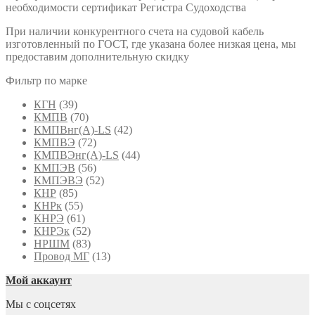
необходимости сертификат Регистра Судоходства
При наличии конкурентного счета на судовой кабель
изготовленный по ГОСТ, где указана более низкая цена, мы
предоставим дополнительную скидку
Фильтр по марке
КГН
(39)
КМПВ
(70)
КМПВнг(А)-LS
(42)
КМПВЭ
(72)
КМПВЭнг(А)-LS
(44)
КМПЭВ
(56)
КМПЭВЭ
(52)
КНР
(85)
КНРк
(55)
КНРЭ
(61)
КНРЭк
(52)
НРШМ
(83)
Провод МГ
(13)
Мой аккаунт
Мы с соцсетях