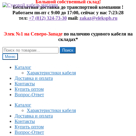
Большой собственный склад!
Перейти
Перейти
Бесплатная доставка до транспортной компании !
к
к
Работаем пн-пт с 9:00 до 17:00, сейчас у нас
7:23:28
навигации
содержимому
тел:
+7 (812) 324-73-30
mail:
zakaz@elekspb.ru
Элек №1 на Северо-Западе
по наличию судового кабеля на
складах*
Искать:
Поиск
Меню
Каталог
Характеристики кабеля
Доставка и оплата
Контакты
Купить оптом
Вопрос-Ответ
Каталог
Характеристики кабеля
Доставка и оплата
Контакты
Купить оптом
Вопрос-Ответ