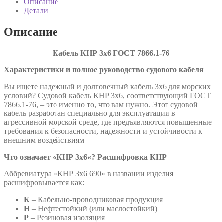
Описание
7866.1-
Детали
76
Описание
К
абель КНР 3х6 ГОСТ 7866.1-76
Характеристики и п
олное руководство
судового кабеля
Вы ищете надежный и долговечный кабель 3х6 для морских
условий? Судовой кабель КНР 3х6, соответствующий ГОСТ
7866.1-76, – это именно то, что вам нужно. Этот судовой
кабель разработан специально для эксплуатации в
агрессивной морской среде, где предъявляются повышенные
требования к безопасности, надежности и устойчивости к
внешним воздействиям
Что означает «КНР
3х6
«?
Расшифровка
КНР
Аббревиатура «КНР 3х6 690» в названии изделия
расшифровывается как:
К
– Кабельно-проводниковая продукция
Н
– Нефтестойкий (или маслостойкий)
Р
– Резиновая изоляция