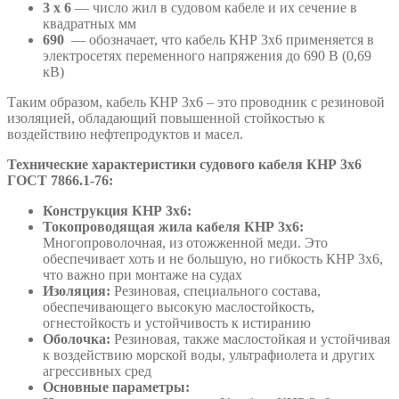
3
х
6
— число жил в судовом кабеле и их сечение в
квадратных мм
690
— обозначает, что кабель КНР 3х6
применяется в
электросетях переменного напряжения до 690 В (0,69
кВ)
Таким образом, кабель КНР 3х6 – это проводник с резиновой
изоляцией, обладающий повышенной стойкостью к
воздействию нефтепродуктов и масел.
Технические характеристики судового кабеля КНР
3х6
ГОСТ 7866.1-76:
Конструкция
КНР 3х6
:
Токопроводящая жила
кабеля
КНР 3х6
:
Многопроволочная, из отожженной меди. Это
обеспечивает хоть и не большую, но гибкость КНР 3х6,
что важно при монтаже на судах
Изоляция:
Резиновая, специального состава,
обеспечивающего высокую маслостойкость,
огнестойкость и устойчивость к истиранию
Оболочка:
Резиновая, также маслостойкая и устойчивая
к воздействию морской воды, ультрафиолета и других
агрессивных сред
Основные параметры: