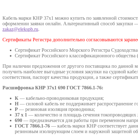
Кабель марки КНР 37х1 можно купить по заявленной стоимости
оформлении заявки онлайн. Альтернативный способ закупки — 
zakaz@elekspb.ru
.
Сертификаты Регистра дополнительно согласовываются заранее
Сертификат Российского Морского Регистра Судоходства
Сертификат Российского классификационного общества 
При наличии предложения от другого поставщика по данной ма
получить наиболее выгодные условия закупки на судовой кабе
соответствия, паспорт качества продукции, а также сертифика
Расшифровка
КНР 37х1 690 ГОСТ 7866.1-76:
К
— кабельно-проводниковая продукция;
Н
— силовой кабель не поддерживает распространение г
Р
— резиновая изоляция проводника;
37 х 1
— количество и площадь сечения токопроводящих 
690
— предназначается для работы при переменном напря
ГОСТ 7866.1-76
— кабель марки КНР соответствует данн
резиновым изолирующим слоем и наружной защитной об