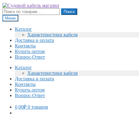
Перейти
Перейти
к
к
Искать:
Поиск
навигации
содержимому
Меню
Каталог
Характеристики кабеля
Доставка и оплата
Контакты
Купить оптом
Вопрос-Ответ
Каталог
Характеристики кабеля
Доставка и оплата
Контакты
Купить оптом
Вопрос-Ответ
0,00
₽
0 товаров