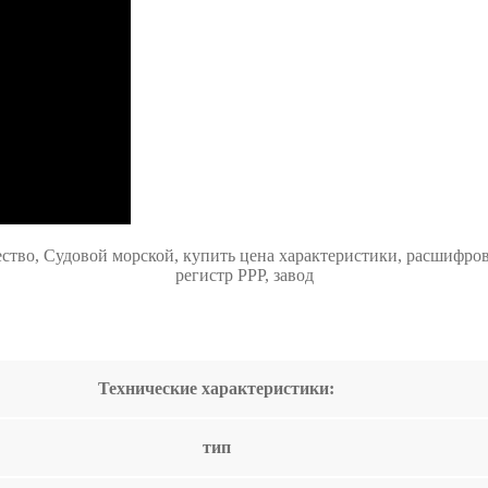
тво, Судовой морской, купить цена характеристики, расшифров
регистр РРР, завод
Технические характеристики:
тип