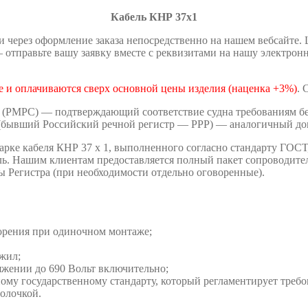
Кабель КНР 37х1
 через оформление заказа непосредственно на нашем вебсайте.
отправьте вашу заявку вместе с реквизитами на нашу электрон
 и оплачиваются сверх основной цены изделия (наценка +3%)
. 
 (РМРС) — подтверждающий соответствие судна требованиям без
(бывший Российский речной регистр — РРР) — аналогичный док
рке кабеля КНР 37 х 1, выполненного согласно стандарту ГОСТ
ль. Нашим клиентам предоставляется полный пакет сопроводите
ты Регистра (при необходимости отдельно оговоренные).
орения при одиночном монтаже;
жил;
жении до 690 Вольт включительно;
ому государственному стандарту, который регламентирует треб
олочкой.