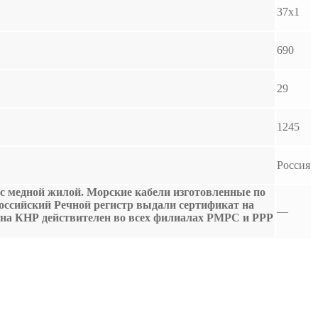
37х1
690
29
1245
Россия
 с медной жилой. Морские кабели изготовленные по
Российский Речной регистр выдали сертификат на
—
 на КНР действителен во всех филиалах РМРС и РРР