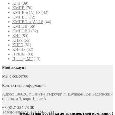
КГН
(39)
КМПВ
(70)
КМПВнг(А)-LS
(42)
КМПВЭ
(72)
КМПВЭнг(А)-LS
(44)
КМПЭВ
(56)
КМПЭВЭ
(52)
КНР
(85)
КНРк
(55)
КНРЭ
(61)
КНРЭк
(52)
НРШМ
(83)
Провод МГ
(13)
Мой аккаунт
Мы с соцсетях
Контактная информация
Адрес: 196626, г.Санкт-Петербург, п. Шушары, 2-й Бадаевский
проезд, д.3, корп.1, лит.А
+7 (812) 324-73-30
Телефон/факс (812) 324-73-30
Бесплатная доставка до транспортной компании !