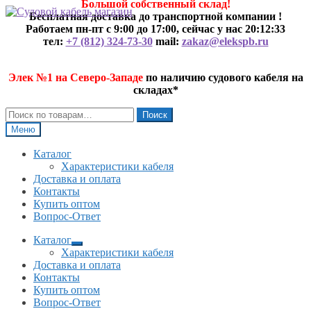
Большой собственный склад!
Перейти
Перейти
Бесплатная доставка до транспортной компании !
к
к
Работаем пн-пт с 9:00 до 17:00, сейчас у нас
20:12:33
навигации
содержимому
тел:
+7 (812) 324-73-30
mail:
zakaz@elekspb.ru
Элек №1 на Северо-Западе
по наличию судового кабеля на
складах*
Искать:
Поиск
Меню
Каталог
Характеристики кабеля
Доставка и оплата
Контакты
Купить оптом
Вопрос-Ответ
Каталог
Развернутое
Характеристики кабеля
вложенное
Доставка и оплата
меню
Контакты
Купить оптом
Вопрос-Ответ