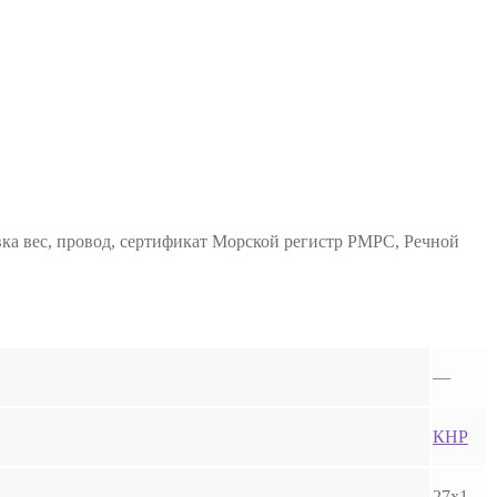
ка вес, провод, сертификат Морской регистр РМРС, Речной
—
КНР
27х1