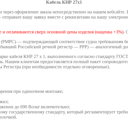
Кабель КНР 27х1
 через оформление заказа непосредственно на нашем вебсайте.
отправьте вашу заявку вместе с реквизитами на нашу электрон
 и оплачиваются сверх основной цены изделия (наценка +3%)
. 
 (РМРС) — подтверждающий соответствие судна требованиям без
(бывший Российский речной регистр — РРР) — аналогичный док
рке кабеля КНР 27 х 1, выполненного согласно стандарту ГОСТ
ль. Нашим клиентам предоставляется полный пакет сопроводите
ты Регистра (при необходимости отдельно оговоренные).
орения при одиночном монтаже;
жил;
жении до 690 Вольт включительно;
ому государственному стандарту, который регламентирует треб
олочкой.