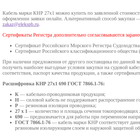
Кабель марки КНР 27х1 можно купить по заявленной стоимости
оформлении заявки онлайн. Альтернативный способ закупки — 
zakaz@elekspb.ru
.
Сертификаты Регистра дополнительно согласовываются заранее
Сертификат Российского Морского Регистра Судоходства
Сертификат Российского классификационного общества 
При наличии предложения от другого поставщика по данной ма
получить наиболее выгодные условия закупки на судовой кабе
соответствия, паспорт качества продукции, а также сертифика
Расшифровка
КНР 27х1 690 ГОСТ 7866.1-76:
К
— кабельно-проводниковая продукция;
Н
— силовой кабель не поддерживает распространение г
Р
— резиновая изоляция проводника;
27 х 1
— количество и площадь сечения токопроводящих 
690
— предназначается для работы при переменном напря
ГОСТ 7866.1-76
— кабель марки КНР соответствует данн
резиновым изолирующим слоем и наружной защитной об