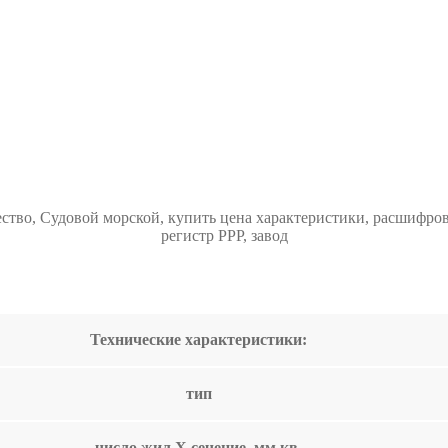
тво, Судовой морской, купить цена характеристики, расшифров
регистр РРР, завод
Технические характеристики:
тип
число жил Х сечение, мм.кв.