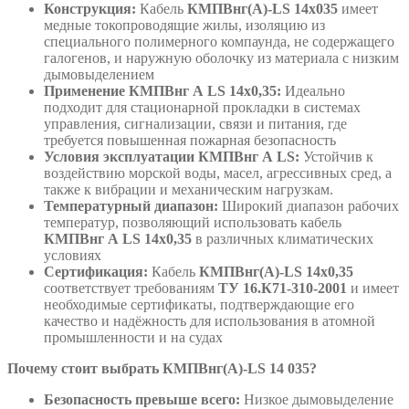
Конструкция:
Кабель
КМПВнг(А)-LS 14х035
имеет
медные токопроводящие жилы, изоляцию из
специального полимерного компаунда, не содержащего
галогенов, и наружную оболочку из материала с низким
дымовыделением
Применение КМПВнг А LS 14х0,35:
Идеально
подходит для стационарной прокладки в системах
управления, сигнализации, связи и питания, где
требуется повышенная пожарная безопасность
Условия эксплуатации КМПВнг А LS:
Устойчив к
воздействию морской воды, масел, агрессивных сред, а
также к вибрации и механическим нагрузкам.
Температурный диапазон:
Широкий диапазон рабочих
температур, позволяющий использовать кабель
КМПВнг А LS 14х0,35
в различных климатических
условиях
Сертификация:
Кабель
КМПВнг(А)-LS 14х0,35
соответствует требованиям
ТУ 16.К71-310-2001
и имеет
необходимые сертификаты, подтверждающие его
качество и надёжность для использования в атомной
промышленности и на судах
Почему стоит выбрать КМПВнг(А)-LS 14 035?
Безопасность превыше всего:
Низкое дымовыделение