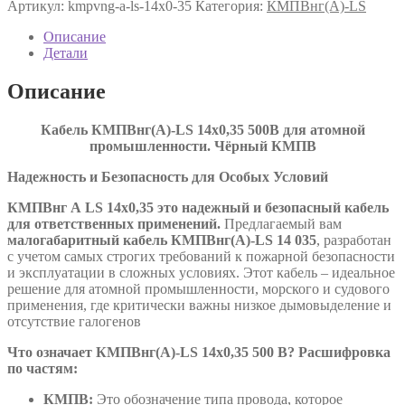
Артикул:
kmpvng-a-ls-14х0-35
Категория:
КМПВнг(А)-LS
LS
14х0,35
Описание
ТУ
Детали
16.К71-
310-
Описание
2001
Кабель КМПВнг(А)-LS 14х0,35 500В для атомной
промышленности. Чёрный КМПВ
Надежность и Безопасность для Особых Условий
КМПВнг А
LS
14х0,35 это надежный и безопасный кабель
для ответственных применений.
Предлагаемый вам
малогабаритный кабель КМПВнг(А)-LS 14 035
, разработан
с учетом самых строгих требований к пожарной безопасности
и эксплуатации в сложных условиях. Этот кабель – идеальное
решение для атомной промышленности, морского и судового
применения, где критически важны низкое дымовыделение и
отсутствие галогенов
Что означает КМПВнг(А)-LS 14х0,35 500 В? Расшифровка
по частям:
КМПВ:
Это обозначение типа провода, которое