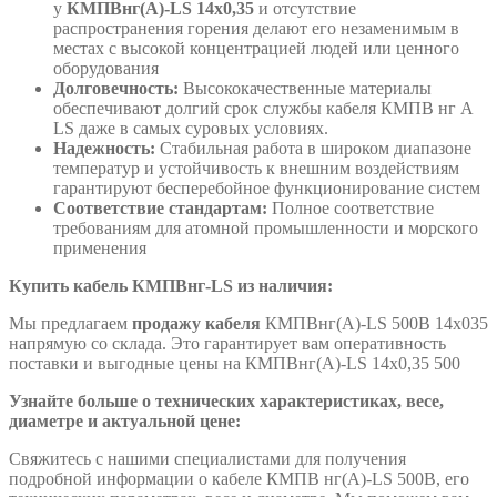
у
КМПВнг(А)-LS 14х0,35
и отсутствие
распространения горения делают его незаменимым в
местах с высокой концентрацией людей или ценного
оборудования
Долговечность:
Высококачественные материалы
обеспечивают долгий срок службы кабеля КМПВ нг А
LS даже в самых суровых условиях.
Надежность:
Стабильная работа в широком диапазоне
температур и устойчивость к внешним воздействиям
гарантируют бесперебойное функционирование систем
Соответствие стандартам:
Полное соответствие
требованиям для атомной промышленности и морского
применения
Купить кабель КМПВнг-LS из наличия:
Мы предлагаем
продажу кабеля
КМПВнг(А)-LS 500В 14х035
напрямую со склада. Это гарантирует вам оперативность
поставки и выгодные цены на КМПВнг(А)-LS 14х0,35 500
Узнайте больше о технических характеристиках, весе,
диаметре и актуальной цене:
Свяжитесь с нашими специалистами для получения
подробной информации о кабеле КМПВ нг(А)-LS 500В, его