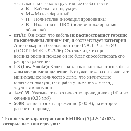
указывает на его конструктивные особенности
К
– Кабельная продукция
М
– Малогабаритный
П
– Полиэтилен (изоляция проводника)
В
– Изоляция из ПВХ (поливинилхлоридная
оболочка)
нг(А):
Означает, что кабель
не распространяет горение
по кабельным линиям (нг)
и соответствует
категории
А
по пожарной безопасности (по ГОСТ Р12176-89
(ГОСТ Р МЭК 332-3-96). Это значит, что при
возникновении пожара он не будет способствовать его
распространению
LS (Low Smoke):
Ключевая характеристика этого кабеля
–
низкое дымовыделение
. В случае пожара он выделяет
минимальное количество дыма, что значительно
облегчает эвакуацию и работу пожарных команд,
улучшая видимость
14х0,35:
Указывает на количество проводников (14) и их
сечение (0,35 мм²)
500В:
относится к напряжению (500 В), на которое
рассчитан провод
Технические характеристики КМПВнг(А)-LS 14х035,
которые вас заинтересуют: