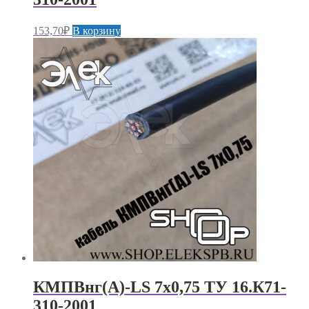
153,70
₽
В корзину
КМПВнг(А)-LS 7х0,75 ТУ 16.К71-
310-2001