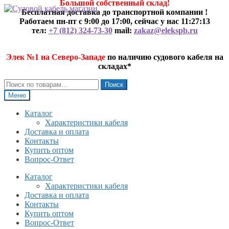
Большой собственный склад!
Перейти
Перейти
Бесплатная доставка до транспортной компании !
к
к
Работаем пн-пт с 9:00 до 17:00, сейчас у нас
11:27:14
навигации
содержимому
тел:
+7 (812) 324-73-30
mail:
zakaz@elekspb.ru
Элек №1 на Северо-Западе
по наличию судового кабеля на
складах*
Искать:
Поиск
Меню
Каталог
Характеристики кабеля
Доставка и оплата
Контакты
Купить оптом
Вопрос-Ответ
Каталог
Характеристики кабеля
Доставка и оплата
Контакты
Купить оптом
Вопрос-Ответ