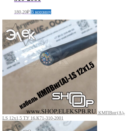
180,20
₽
В корзину
КМПВнг(А)-
LS 12х1,5 ТУ 16.К71-310-2001