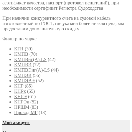
сертификат качества, паспорт (протокол испытаний), при
необходимости сертификат Регистра Судоходства
При наличии конкурентного счета на судовой кабель
изготовленный по ГОСТ, где указана более низкая цена, мы
предоставим дополнительную скидку
Фильтр по марке
КГН
(39)
КМПВ
(70)
КМПВнг(А)-LS
(42)
КМПВЭ
(72)
КМПВЭнг(А)-LS
(44)
КМПЭВ
(56)
КМПЭВЭ
(52)
КНР
(85)
КНРк
(55)
КНРЭ
(61)
КНРЭк
(52)
НРШМ
(83)
Провод МГ
(13)
Мой аккаунт