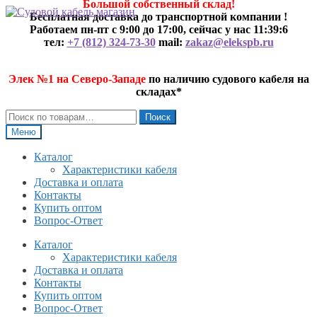
Большой собственный склад!
Перейти
Перейти
Бесплатная доставка до транспортной компании !
к
к
Работаем пн-пт с 9:00 до 17:00, сейчас у нас
11:39:6
навигации
содержимому
тел:
+7 (812) 324-73-30
mail:
zakaz@elekspb.ru
Элек №1 на Северо-Западе
по наличию судового кабеля на
складах*
Искать:
Поиск
Меню
Каталог
Характеристики кабеля
Доставка и оплата
Контакты
Купить оптом
Вопрос-Ответ
Каталог
Характеристики кабеля
Доставка и оплата
Контакты
Купить оптом
Вопрос-Ответ