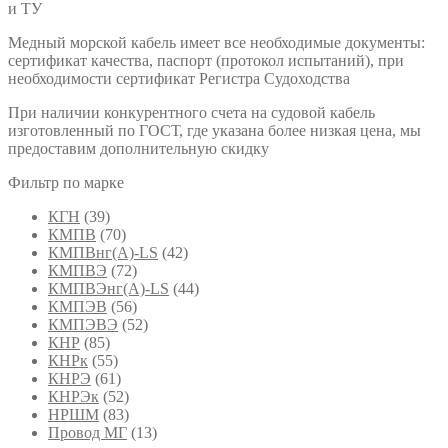
и ТУ
Медный морской кабель имеет все необходимые документы:
сертификат качества, паспорт (протокол испытаний), при
необходимости сертификат Регистра Судоходства
При наличии конкурентного счета на судовой кабель
изготовленный по ГОСТ, где указана более низкая цена, мы
предоставим дополнительную скидку
Фильтр по марке
КГН
(39)
КМПВ
(70)
КМПВнг(А)-LS
(42)
КМПВЭ
(72)
КМПВЭнг(А)-LS
(44)
КМПЭВ
(56)
КМПЭВЭ
(52)
КНР
(85)
КНРк
(55)
КНРЭ
(61)
КНРЭк
(52)
НРШМ
(83)
Провод МГ
(13)