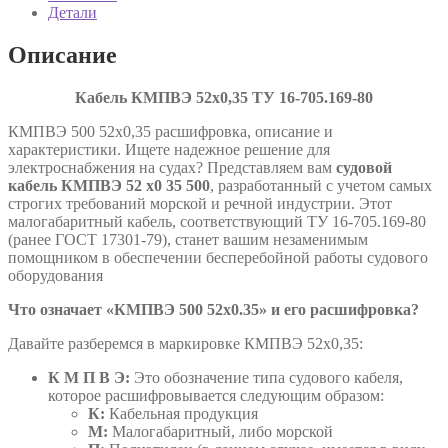
16-
Детали
705.169-
80
Описание
Кабель КМПВЭ 52х0,35 ТУ
16-705.169-80
КМПВЭ 500 52х0,35 расшифровка, описание и
характеристики. Ищете надежное решение для
электроснабжения на судах? Представляем вам
судовой
кабель КМПВЭ 52 х0 35 500
, разработанный с учетом самых
строгих требований морской и речной индустрии. Этот
малогабаритный кабель, соответствующий ТУ 16-705.169-80
(ранее ГОСТ 17301-79), станет вашим незаменимым
помощником в обеспечении бесперебойной работы судового
оборудования
Что означает «КМПВЭ 500 52х0.35» и его расшифровка?
Давайте разберемся в маркировке КМПВЭ 52х0,35:
К М П В Э:
Это обозначение типа судового кабеля,
которое расшифровывается следующим образом:
К:
Кабельная продукция
М:
Малогабаритный, либо морской