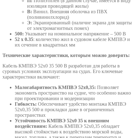
П:
Полиэтилен (в данном случае, имеется в виду
изоляция проводящей жилы)
В:
Винил. Внешняя оболочка из ПВХ
(поливинилхлорид)
Э:
Экранированный (наличие экрана для защиты
от электромагнитных помех)
500:
Указывает на номинальное напряжение – 500 В
52 х 0.35
: количество жил в судовом кабеле КМПВЭ и
их сечение в квадратных мм
Технические характеристики, которым можно доверять:
Кабель КМПВЭ 52х0 35 500 В разработан для работы в
суровых условиях эксплуатации на судах. Его ключевые
характеристики включают:
Малогабаритность КМПВЭ 52х0,35:
Позволяет
экономить пространство на судне, что особенно важно
при проектировании и модернизации
Гибкость:
Обеспечивает удобство монтажа КМПВЭ
52х0,35 500 и прокладки даже в ограниченных
пространствах
Устойчивость КМПВЭ 52х0 35 к внешним
воздействиям:
Кабель КМПВЭ 52х0,35 обладает
высокой стойкостью к воздействию морской воды,
масел, топлива, а также к перепадам температур и