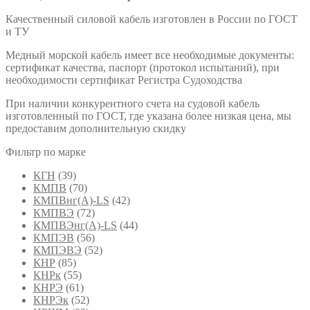
Качественный силовой кабель изготовлен в России по ГОСТ
и ТУ
Медный морской кабель имеет все необходимые документы:
сертификат качества, паспорт (протокол испытаний), при
необходимости сертификат Регистра Судоходства
При наличии конкурентного счета на судовой кабель
изготовленный по ГОСТ, где указана более низкая цена, мы
предоставим дополнительную скидку
Фильтр по марке
КГН
(39)
КМПВ
(70)
КМПВнг(А)-LS
(42)
КМПВЭ
(72)
КМПВЭнг(А)-LS
(44)
КМПЭВ
(56)
КМПЭВЭ
(52)
КНР
(85)
КНРк
(55)
КНРЭ
(61)
КНРЭк
(52)