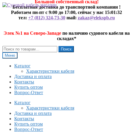
Большой собственный склад!
Перейти
Перейти
Бесплатная доставка до транспортной компании !
к
к
Работаем пн-пт с 9:00 до 17:00, сейчас у нас
15:01:32
навигации
содержимому
тел:
+7 (812) 324-73-30
mail:
zakaz@elekspb.ru
Элек №1 на Северо-Западе
по наличию судового кабеля на
складах*
Искать:
Поиск
Меню
Каталог
Характеристики кабеля
Доставка и оплата
Контакты
Купить оптом
Вопрос-Ответ
Каталог
Характеристики кабеля
Доставка и оплата
Контакты
Купить оптом
Вопрос-Ответ