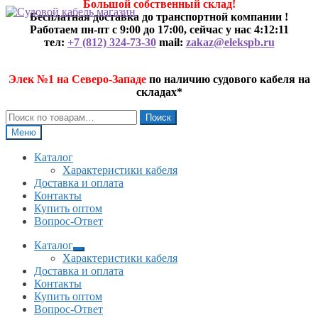
Большой собственный склад!
Перейти
Перейти
Бесплатная доставка до транспортной компании !
к
к
Работаем пн-пт с 9:00 до 17:00, сейчас у нас
4:12:12
навигации
содержимому
тел:
+7 (812) 324-73-30
mail:
zakaz@elekspb.ru
Элек №1 на Северо-Западе
по наличию судового кабеля на
складах*
Искать:
Поиск
Меню
Каталог
Характеристики кабеля
Доставка и оплата
Контакты
Купить оптом
Вопрос-Ответ
Каталог
Развернутое
Характеристики кабеля
вложенное
Доставка и оплата
меню
Контакты
Купить оптом
Вопрос-Ответ