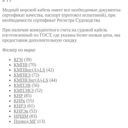
и ТУ
Медный морской кабель имеет все необходимые документы:
сертификат качества, паспорт (протокол испытаний), при
необходимости сертификат Регистра Судоходства
При наличии конкурентного счета на судовой кабель
изготовленный по ГОСТ, где указана более низкая цена, мы
предоставим дополнительную скидку
Фильтр по марке
КГН
(39)
КМПВ
(70)
КМПВнг(А)-LS
(42)
КМПВЭ
(72)
КМПВЭнг(А)-LS
(44)
КМПЭВ
(56)
КМПЭВЭ
(52)
КНР
(85)
КНРк
(55)
КНРЭ
(61)
КНРЭк
(52)
НРШМ
(83)
Провод МГ
(13)