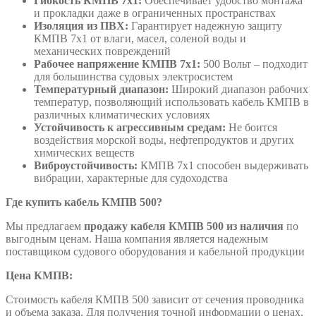
Гибкость КМПВ 7х1:
Обеспечивает удобство монтажа
и прокладки даже в ограниченных пространствах
Изоляция из ПВХ:
Гарантирует надежную защиту
КМПВ 7х1 от влаги, масел, соленой воды и
механических повреждений
Рабочее напряжение КМПВ 7х1:
500 Вольт – подходит
для большинства судовых электросистем
Температурный диапазон:
Широкий диапазон рабочих
температур, позволяющий использовать кабель КМПВ в
различных климатических условиях
Устойчивость к агрессивным средам:
Не боится
воздействия морской воды, нефтепродуктов и других
химических веществ
Виброустойчивость:
КМПВ 7х1 способен выдерживать
вибрации, характерные для судоходства
Где купить кабель КМПВ 500?
Мы предлагаем
продажу кабеля КМПВ 500 из наличия
по
выгодным ценам. Наша компания является надежным
поставщиком судового оборудования и кабельной продукции
Цена КМПВ:
Стоимость кабеля КМПВ 500 зависит от сечения проводника
и объема заказа. Для получения точной информации о ценах,