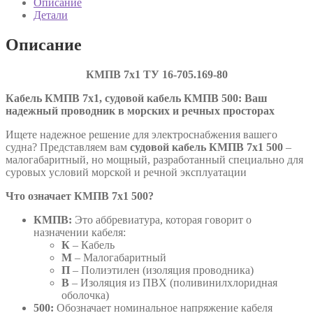
Описание
16-
Детали
705.169-
80
Описание
КМПВ 7х1 ТУ
16-705.169-80
Кабель КМПВ 7х1, судовой кабель КМПВ 500: Ваш
надежный проводник в морских и речных просторах
Ищете надежное решение для электроснабжения вашего
судна? Представляем вам
судовой кабель КМПВ 7х1 500
–
малогабаритный, но мощный, разработанный специально для
суровых условий морской и речной эксплуатации
Что означает КМПВ 7х1 500?
КМПВ:
Это аббревиатура, которая говорит о
назначении кабеля:
К
– Кабель
М
– Малогабаритный
П
– Полиэтилен (изоляция проводника)
В
– Изоляция из ПВХ (поливинилхлоридная
оболочка)
500:
Обозначает номинальное напряжение кабеля