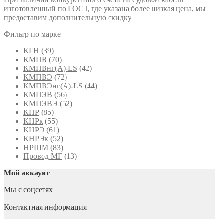
изготовленный по ГОСТ, где указана более низкая цена, мы
предоставим дополнительную скидку
Фильтр по марке
КГН
(39)
КМПВ
(70)
КМПВнг(А)-LS
(42)
КМПВЭ
(72)
КМПВЭнг(А)-LS
(44)
КМПЭВ
(56)
КМПЭВЭ
(52)
КНР
(85)
КНРк
(55)
КНРЭ
(61)
КНРЭк
(52)
НРШМ
(83)
Провод МГ
(13)
Мой аккаунт
Мы с соцсетях
Контактная информация