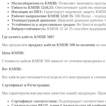
Малогабаритность КМПВ:
Позволяет экономить простра
Гибкость КМПВ 52х0,35:
Обеспечивает удобство монтаж
Изоляция из ПВХ:
Гарантирует надежную защиту КМПВ 5
Рабочее напряжение КМПВ 52х0 35:
500 Вольт – подход
Температурный диапазон:
Широкий диапазон рабочих т
Устойчивость к агрессивным средам:
Не боится воздей
Виброустойчивость:
КМПВ 52 х0 35 способен выдержива
Где купить кабель КМПВ 500?
Мы предлагаем
продажу кабеля КМПВ 500 из наличия
по вы
Цена КМПВ:
Стоимость кабеля КМПВ 500 зависит от сечения проводника и 
Вес КМПВ:
Вес кабеля рассчитывается исходя из его конструкции и сечени
Сертификат и Регистрация:
Мы гарантируем вам высокое качество нашей продукции. Пров
Сертификат соответствия:
Подтверждает соответствие 
Свидетельство РКО*, ранее Свидетельство об одобрени