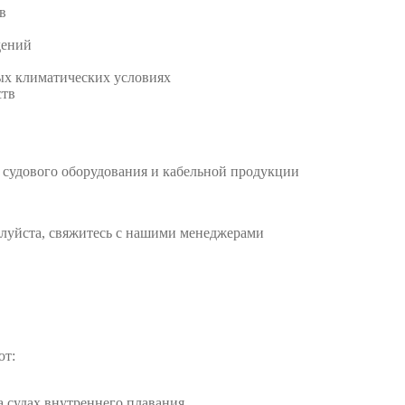
в
дений
ых климатических условиях
ств
судового оборудования и кабельной продукции
алуйста, свяжитесь с нашими менеджерами
ют:
 судах внутреннего плавания