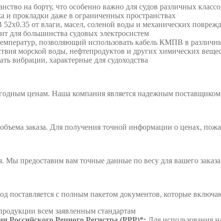
нство на борту, что особенно важно для судов различных классо
а и прокладки даже в ограниченных пространствах
2х0.35 от влаги, масел, соленой воды и механических повреж
ит для большинства судовых электросистем
емператур, позволяющий использовать кабель КМПВ в различн
ствия морской воды, нефтепродуктов и других химических веще
ть вибрации, характерные для судоходства
годным ценам. Наша компания является надежным поставщиком 
объема заказа. Для получения точной информации о ценах, пож
я. Мы предоставим вам точные данные по весу для вашего заказа
од поставляется с полным пакетом документов, которые включа
продукции всем заявленным стандартам
и Российского Речного Регистра (РРР)*:
Для использования на