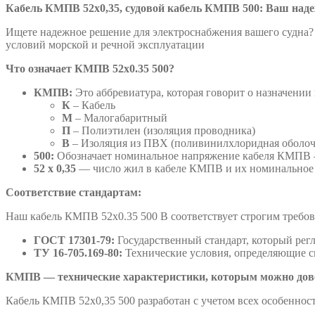
Кабель КМПВ 52х0,35, судовой кабель КМПВ 500: Ваш над
Ищете надежное решение для электроснабжения вашего судна?
условий морской и речной эксплуатации
Что означает КМПВ 52х0.35 500?
КМПВ:
Это аббревиатура, которая говорит о назначении 
К
– Кабель
М
– Малогабаритный
П
– Полиэтилен (изоляция проводника)
В
– Изоляция из ПВХ (поливинилхлоридная оболоч
500:
Обозначает номинальное напряжение кабеля КМПВ –
52 х 0,35
— число жил в кабеле КМПВ и их номинальное
Соответствие стандартам:
Наш кабель КМПВ 52х0.35 500 В соответствует строгим требо
ГОСТ 17301-79:
Государственный стандарт, который рег
ТУ 16-705.169-80:
Технические условия, определяющие с
КМПВ — технические характеристики, которым можно дов
Кабель КМПВ 52х0,35 500 разработан с учетом всех особенност