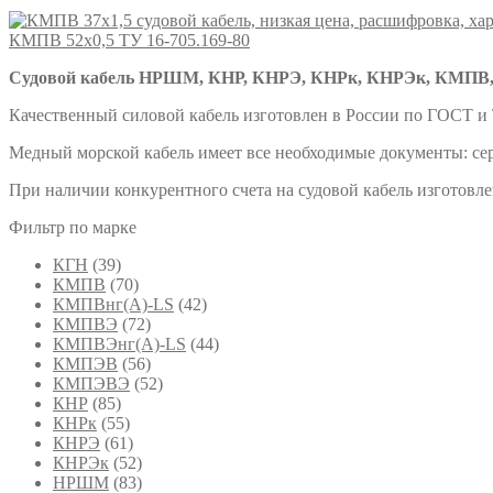
КМПВ 52х0,5 ТУ 16-705.169-80
Судовой кабель НРШМ, КНР, КНРЭ, КНРк, КНРЭк, КМПВ,
Качественный силовой кабель изготовлен в России по ГОСТ и
Медный морской кабель имеет все необходимые документы: сер
При наличии конкурентного счета на судовой кабель изготовл
Фильтр по марке
КГН
(39)
КМПВ
(70)
КМПВнг(А)-LS
(42)
КМПВЭ
(72)
КМПВЭнг(А)-LS
(44)
КМПЭВ
(56)
КМПЭВЭ
(52)
КНР
(85)
КНРк
(55)
КНРЭ
(61)
КНРЭк
(52)
НРШМ
(83)