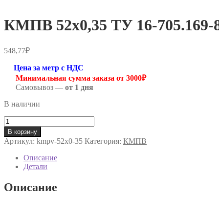
КМПВ 52х0,35 ТУ 16-705.169-
548,77
₽
Цена за метр с НДС
Минимальная сумма заказа от 3000₽
Самовывоз —
от 1 дня
В наличии
Количество
товара
В корзину
КМПВ
Артикул:
kmpv-52х0-35
Категория:
КМПВ
52х0,35
ТУ
Описание
16-
Детали
705.169-
80
Описание