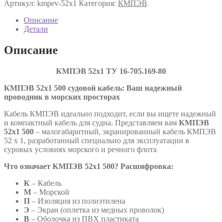
Артикул:
kmpev-52х1
Категория:
КМПЭВ
52х1
ТУ
Описание
16-
Детали
705.169-
80
Описание
КМПЭВ 52х1 ТУ
16-705.169-80
КМПЭВ 52х1 500 судовой кабель: Ваш надежный
проводник в морских просторах
Кабель КМПЭВ идеально подходит, если вы ищете надежный
и компактный кабель для судна. Представляем вам
КМПЭВ
52х1 500
– малогабаритный, экранированный кабель КМПЭВ
52 х 1, разработанный специально для эксплуатации в
суровых условиях морского и речного флота
Что означает КМПЭВ 52х1 500? Расшифровка:
К
– Кабель
М
– Морской
П
– Изоляция из полиэтилена
Э
– Экран (оплетка из медных проволок)
В
– Оболочка из ПВХ пластиката