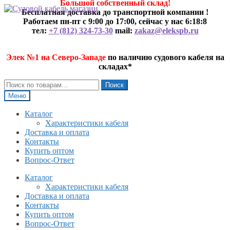
Большой собственный склад!
Перейти
Перейти
Бесплатная доставка до транспортной компании !
к
к
Работаем пн-пт с 9:00 до 17:00, сейчас у нас
6:18:8
навигации
содержимому
тел:
+7 (812) 324-73-30
mail:
zakaz@elekspb.ru
Элек №1 на Северо-Западе
по наличию судового кабеля на
складах*
Искать:
Поиск
Меню
Каталог
Характеристики кабеля
Доставка и оплата
Контакты
Купить оптом
Вопрос-Ответ
Каталог
Характеристики кабеля
Доставка и оплата
Контакты
Купить оптом
Вопрос-Ответ