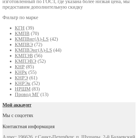
изготовленный по ГОСТ, где указана более низкая цена, мы
предоставим дополнительную скидку
Фильтр по марке
КГН
(39)
КМПВ
(70)
КМПВнг(А)-LS
(42)
КМПВЭ
(72)
КМПВЭнг(А)-LS
(44)
КМПЭВ
(56)
КМПЭВЭ
(52)
КНР
(85)
КНРк
(55)
КНРЭ
(61)
КНРЭк
(52)
НРШМ
(83)
Провод МГ
(13)
Мой аккаунт
Мы с соцсетях
Контактная информация
Адрес: 196626, г.Санкт-Петербург, п. Шушары, 2-й Бадаевский