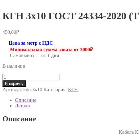
КГН 3х10 ГОСТ 24334-2020 (ТУ
450,00
₽
Цена за метр с НДС
Минимальная сумма заказа от 3000₽
Самовывоз —
от 1 дня
В наличии
Количество
товара
В корзину
КГН
Артикул:
kgn-3х10
Категория:
КГН
3х10
ГОСТ
Описание
24334-
Детали
2020
(ТУ
Описание
16.К73.05-
2021)
Кабель 