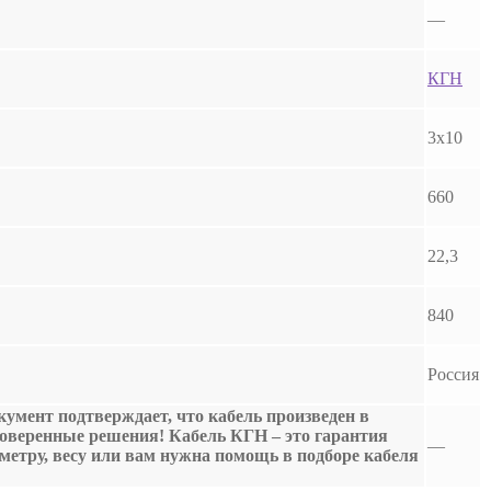
—
КГН
3х10
660
22,3
840
Россия
умент подтверждает, что кабель произведен в
роверенные решения! Кабель КГН – это гарантия
—
аметру, весу или вам нужна помощь в подборе кабеля