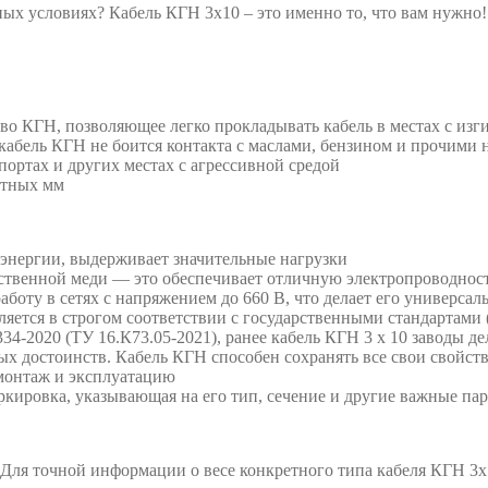
х условиях? Кабель КГН 3х10 – это именно то, что вам нужно! Д
тво КГН, позволяющее легко прокладывать кабель в местах с изг
о кабель КГН не боится контакта с маслами, бензином и прочим
портах и других местах с агрессивной средой
атных мм
оэнергии, выдерживает значительные нагрузки
ственной меди — это обеспечивает отличную электропроводност
 работу в сетях с напряжением до 660 В, что делает его униве
тся в строгом соответствии с государственными стандартами (Г
4-2020 (ТУ 16.К73.05-2021), ранее кабель КГН 3 х 10 заводы де
ых достоинств. Кабель КГН способен сохранять все свои свойст
 монтаж и эксплуатацию
ркировка, указывающая на его тип, сечение и другие важные па
л. Для точной информации о весе конкретного типа кабеля КГН 3