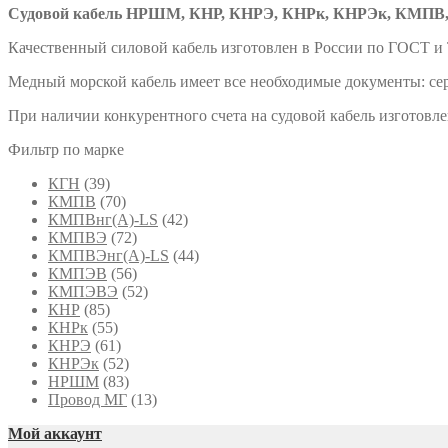
Судовой кабель НРШМ, КНР, КНРЭ, КНРк, КНРЭк, КМПВ,
Качественный силовой кабель изготовлен в России по ГОСТ и
Медный морской кабель имеет все необходимые документы: сер
При наличии конкурентного счета на судовой кабель изготовл
Фильтр по марке
КГН
(39)
КМПВ
(70)
КМПВнг(А)-LS
(42)
КМПВЭ
(72)
КМПВЭнг(А)-LS
(44)
КМПЭВ
(56)
КМПЭВЭ
(52)
КНР
(85)
КНРк
(55)
КНРЭ
(61)
КНРЭк
(52)
НРШМ
(83)
Провод МГ
(13)
Мой аккаунт