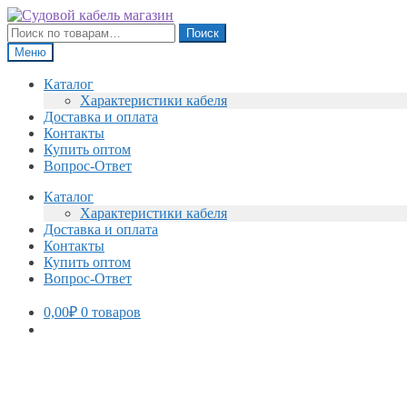
Перейти
Перейти
к
к
Искать:
Поиск
навигации
содержимому
Меню
Каталог
Характеристики кабеля
Доставка и оплата
Контакты
Купить оптом
Вопрос-Ответ
Каталог
Характеристики кабеля
Доставка и оплата
Контакты
Купить оптом
Вопрос-Ответ
0,00
₽
0 товаров