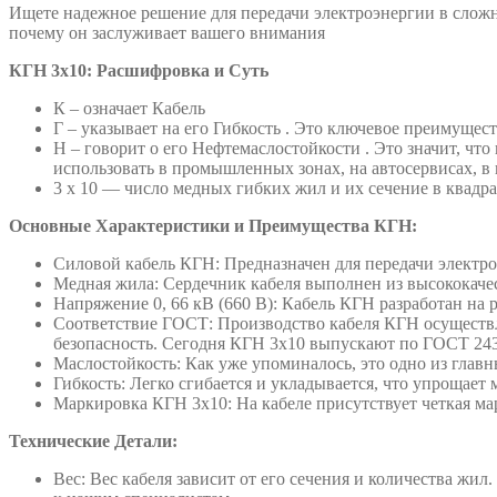
Ищете надежное решение для передачи электроэнергии в сложны
почему он заслуживает вашего внимания
КГН 3х10: Расшифровка и Суть
К – означает Кабель
Г – указывает на его Гибкость . Это ключевое преимущес
Н – говорит о его Нефтемаслостойкости . Это значит, чт
использовать в промышленных зонах, на автосервисах, в 
3 х 10 — число медных гибких жил и их сечение в квадр
Основные Характеристики и Преимущества КГН:
Силовой кабель КГН: Предназначен для передачи электр
Медная жила: Сердечник кабеля выполнен из высококаче
Напряжение 0, 66 кВ (660 В): Кабель КГН разработан на
Соответствие ГОСТ: Производство кабеля КГН осуществляе
безопасность. Сегодня КГН 3х10 выпускают по ГОСТ 2433
Маслостойкость: Как уже упоминалось, это одно из главн
Гибкость: Легко сгибается и укладывается, что упрощает
Маркировка КГН 3х10: На кабеле присутствует четкая ма
Технические Детали:
Вес: Вес кабеля зависит от его сечения и количества жи