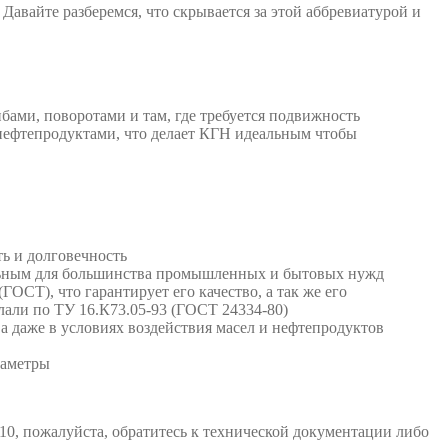
авайте разберемся, что скрывается за этой аббревиатурой и
ибами, поворотами и там, где требуется подвижность
и нефтепродуктами, что делает КГН идеальным чтобы
ь и долговечность
рсальным для большинства промышленных и бытовых нужд
ОСТ), что гарантирует его качество, а так же его
лали по ТУ 16.К73.05-93 (ГОСТ 24334-80)
ва даже в условиях воздействия масел и нефтепродуктов
раметры
х10, пожалуйста, обратитесь к технической документации либо