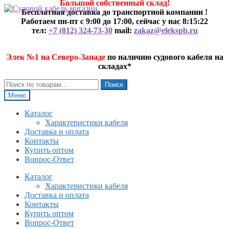
Большой собственный склад!
Перейти
Перейти
Бесплатная доставка до транспортной компании !
к
к
Работаем пн-пт с 9:00 до 17:00, сейчас у нас
8:15:22
навигации
содержимому
тел:
+7 (812) 324-73-30
mail:
zakaz@elekspb.ru
Элек №1 на Северо-Западе
по наличию судового кабеля на
складах*
Искать:
Поиск
Меню
Каталог
Характеристики кабеля
Доставка и оплата
Контакты
Купить оптом
Вопрос-Ответ
Каталог
Характеристики кабеля
Доставка и оплата
Контакты
Купить оптом
Вопрос-Ответ