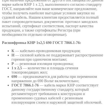
При наличии предложения от другого поставщика по данной
марке кабеля КНР 1 х 2,5, выполненного согласно стандарту
ГОСТ, направляйте нам ваше коммерческое предложение,
чтобы получить наиболее выгодные условия закупки на
судовой кабель. Нашим клиентам предоставляется полный
пакет сопроводительных документов: протокол заводских
испытаний, сертификат соответствия, паспорт качества
продукции, а также сертификаты Регистра (при
необходимости отдельно оговоренные).
Расшифровка
КНР 1х2,5 690 ГОСТ 7866.1-76:
К
— кабельно-проводниковая продукция;
Н
— силовой кабель не поддерживает распространение
горения при одиночном монтаже;
Р
— резиновая изоляция проводника;
1 х 2,5
— количество и площадь сечения
токопроводящих жил;
690
— предназначается для работы при переменном
напряжении до 690 Вольт включительно;
ГОСТ 7866.1-76
— кабель марки КНР соответствует
данному государственному стандарту, который
регламентирует требования к конструкции и
применению судовых кабелей с резиновым
изолирующим слоем и наружной защитной оболочкой.