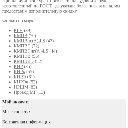
При наличии конкурентного счета на судовой кабель
изготовленный по ГОСТ, где указана более низкая цена, мы
предоставим дополнительную скидку
Фильтр по марке
КГН
(39)
КМПВ
(70)
КМПВнг(А)-LS
(42)
КМПВЭ
(72)
КМПВЭнг(А)-LS
(44)
КМПЭВ
(56)
КМПЭВЭ
(52)
КНР
(85)
КНРк
(55)
КНРЭ
(61)
КНРЭк
(52)
НРШМ
(83)
Провод МГ
(13)
Мой аккаунт
Мы с соцсетях
Контактная информация